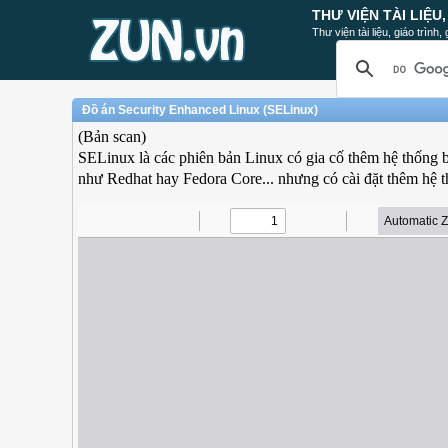
THƯ VIỆN TÀI LIỆU
Thư viện tài liệu, giáo trình
Đồ án Security Enhanced Linux (SELinux)
(Bản scan)
SELinux là các phiên bản Linux có gia cố thêm hệ thống b
như Redhat hay Fedora Core... nhưng có cài đặt thêm hệ 