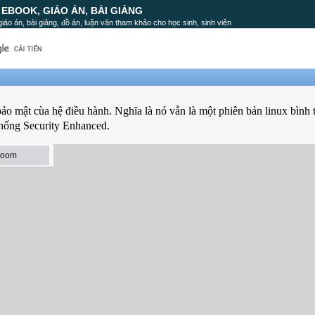
, EBOOK, GIÁO ÁN, BÀI GIẢNG
, giáo án, bài giảng, đồ án, luận văn tham khảo cho học sinh, sinh viên
ảo mật cùa hệ điều hành. Nghĩa là nó vẫn là một phiên bản linux bình
thống Security Enhanced.