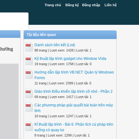
Trang chủ
Đăng ký
Đăng nhập
Liên hệ
Tài liệu liên quan
Danh sách liên kết (List)
 thường
88 trang | Lượt xem: 1428 | Lượt tải: 1
Kỹ thuật lập trình gadget cho Window Vista
19 trang | Lượt xem: 1758 | Lượt tải: 0
Hướng dẫn lập trình VB.NET: Quản lý Windows
Forms
11 trang | Lượt xem: 2399 | Lượt tải: 0
Giáo trình Điều khiển lập trình cỡ nhỏ - Phần 2
69 trang | Lượt xem: 1417 | Lượt tải: 1
Các phương pháp giải quyết bài toán trên máy
tính
10 trang | Lượt xem: 1247 | Lượt tải: 1
Kĩ thuật lập trình - Bài 6: Phân tích cú pháp trên
xuống có quay lui
8 trang | Lượt xem: 1299 | Lượt tải: 1