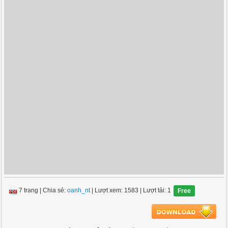
7 trang
|
Chia sẻ:
oanh_nt
| Lượt xem: 1583
| Lượt tải: 1
Free