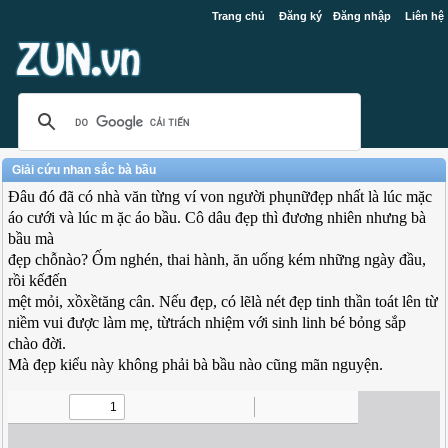
Trang chủ
Đăng ký
Đăng nhập
Liên hệ
Giải cứu nhan sắc bà bầu
Đâu đó đã có nhà văn từng ví von người phụnữđẹp nhất là lúc mặc
áo cưới và lúc m ặc áo bầu. Cô dâu đẹp thì đương nhiên nhưng bà
bầu mà
đẹp chỗnào? Ốm nghén, thai hành, ăn uống kém những ngày đầu,
rồi kếđến
mệt mỏi, xồxềtăng cân. Nếu đẹp, có lẽlà nét đẹp tinh thần toát lên từ
niềm vui được làm mẹ, từtrách nhiệm với sinh linh bé bỏng sắp
chào đời.
Mà đẹp kiểu này không phải bà bầu nào cũng mãn nguyện.