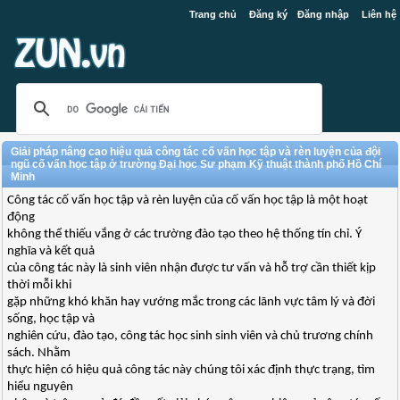
Trang chủ
Đăng ký
Đăng nhập
Liên hệ
Giải pháp nâng cao hiệu quả công tác cố vấn học tập và rèn luyện của đội
ngũ cố vấn học tập ở trường Đại học Sư phạm Kỹ thuật thành phố Hồ Chí
Minh
Công tác cố vấn học tập và rèn luyện của cố vấn học tập là một hoạt
động
không thể thiếu vắng ở các trường đào tạo theo hệ thống tín chỉ. Ý
nghĩa và kết quả
của công tác này là sinh viên nhận được tư vấn và hỗ trợ cần thiết kịp
thời mỗi khi
gặp những khó khăn hay vướng mắc trong các lãnh vực tâm lý và đời
sống, học tập và
nghiên cứu, đào tạo, công tác học sinh sinh viên và chủ trương chính
sách. Nhằm
thực hiện có hiệu quả công tác này chúng tôi xác định thực trạng, tìm
hiểu nguyên