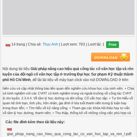
14 trang
|
Chia sẻ:
Thục Anh
| Lượt xem: 763
| Lượt tải: 1
Free
Nội dung tài liệu
Giải pháp nâng cao hiệu quả công tác cố vấn học tập và rèn
luyện của đội ngũ cố vấn học tập ở trường Đại học Sư phạm Kỹ thuật thành
phố Hồ Chí Minh
, để tải tài liệu về máy bạn click vào nút DOWNLOAD ở trên
hiên cứu và cập nhật thông báo liên quan đến nghiên cứu khoa học của sinh viên. + Chia
sẻ kinh nghiệm với các CVHT có kinh nghiệm trong và ngoài trường về công tác CVHT
& rèn luyện. 2.3.4.4. Về tâm lý học đường và đời sống: Cố vấn học tập: + Tự tìm hiểu về
quan hệ tình bạn, tình yêu, hôn nhân, gia đình ở lứa tuổi thanh niên trong lý luận hay
trong thực tiễn; + Tìm hiểu về kỹ năng sống; + Tham gia các khóa hội thảo hay tư vấn
về tâm lý học đường, thanh niên; + Thu thập, thống kê về những công việc phù hợp và
có thu nhập cho sinh viên; + Thu thập thông tin về triển vọng của các ngành nghề trong
Các file đính kèm theo tài liệu này:
tương lai; + Tìm hiểu thông tin về cách thu và chi tiêu trong sinh hoạt đời thường; Ngoài
những cách thực hiện nhằm nâng cao năng lực cố vấn học tập và rèn luyện riêng cho
từng lĩnh vực tư vấn và hỗ trợ riêng như trên. Tất cả các cố vấn học tập cần nhận được
giai_phap_nang_cao_hieu_qua_cong_tac_co_van_hoc_tap_va_ren_l.pdf