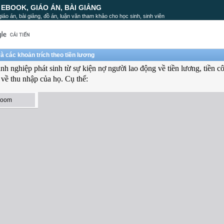
, EBOOK, GIÁO ÁN, BÀI GIẢNG
, giáo án, bài giảng, đồ án, luận văn tham khảo cho học sinh, sinh viên
à các khoản trích theo tiền lương
nh nghiệp phát sinh từ sự kiện nợ người lao động về tiền lương, tiền cô
 về thu nhập của họ. Cụ thể: