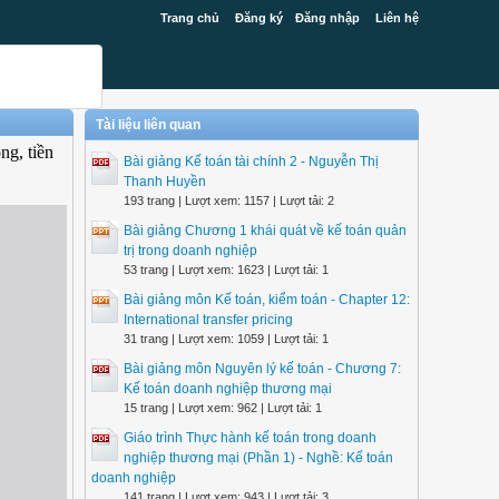
Trang chủ
Đăng ký
Đăng nhập
Liên hệ
Tài liệu liên quan
ng, tiền
Bài giảng Kế toán tài chính 2 - Nguyễn Thị
Thanh Huyền
193 trang | Lượt xem: 1157 | Lượt tải: 2
Bài giảng Chương 1 khái quát về kế toán quản
trị trong doanh nghiệp
53 trang | Lượt xem: 1623 | Lượt tải: 1
Bài giảng môn Kế toán, kiểm toán - Chapter 12:
International transfer pricing
31 trang | Lượt xem: 1059 | Lượt tải: 1
Bài giảng môn Nguyên lý kế toán - Chương 7:
Kế toán doanh nghiệp thương mại
15 trang | Lượt xem: 962 | Lượt tải: 1
Giáo trình Thực hành kế toán trong doanh
nghiệp thương mại (Phần 1) - Nghề: Kế toán
doanh nghiệp
141 trang | Lượt xem: 943 | Lượt tải: 3