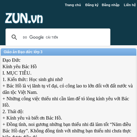
Trang chủ
Đăng ký
Đăng nhập
Liên hệ
Giáo án Đạo đức lớp 3
Đạo Đức
Kính yêu Bác Hồ
I. MỤC TIÊU.
1. Kiến thức: Học sinh ghi nhớ
+ Bác Hồ là vị lãnh tụ vĩ đại, có công lao to lớn đối với đất nước và
dân tộc Việt Nam.
+ Những công việc thiếu nhi cần làm để tỏ lòng kính yêu với Bác
Hồ.
2. Thái độ:
+ Kính yêu và biết ơn Bác Hồ.
+ Đồng tình, noi gương những bạn thiếu nhi đã làm tốt “Năm điều
Bác Hồ dạy”. Không đồng tình với những bạn thiếu nhi chưa thực