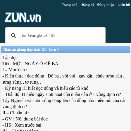
Trang chủ
Đăng ký
Đăng nhập
Liên hệ
Giáo án giảng dạy tuần 31 - Lớp 4
Tập đọc
Tiết : MỘT NGÀY Ở ĐÊ BA
I – Mục tiêu :
- Kiến thức : đọc đúng : Đê ba , vời vợi , gay gắt , chúc rượu cần ,
sừng sửng , tơ rưng .
- Kỹ năng :H biết đọc đúng và hiểu các từ khó
- Thái độ :H hiểu ngày sinh hoạt của nhân dân ở 1 vùng định cư
Tây Nguyên và cuộc sống đang lên của đồng bào miền núi của các
vùng định cư
II – Chuẩn bị :
- GV : Nội dung bài đọc
- HS : Xem trước bài