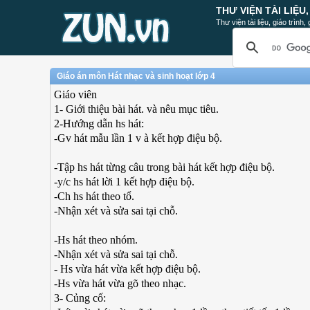
THƯ VIỆN TÀI LIỆU
Thư viện tài liệu, giáo trình
Giáo án môn Hát nhạc và sinh hoạt lớp 4
Giáo viên
1- Giới thiệu bài hát. và nêu mục tiêu.
2-Hướng dẫn hs hát:
-Gv hát mẫu lần 1 v à kết hợp điệu bộ.
-Tập hs hát từng câu trong bài hát kết hợp điệu bộ.
-y/c hs hát lời 1 kết hợp điệu bộ.
-Ch hs hát theo tổ.
-Nhận xét và sửa sai tại chỗ.
-Hs hát theo nhóm.
-Nhận xét và sửa sai tại chỗ.
- Hs vừa hát vừa kết hợp điệu bộ.
-Hs vừa hát vừa gõ theo nhạc.
3- Củng cố: