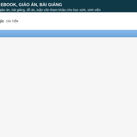
, EBOOK, GIÁO ÁN, BÀI GIẢNG
, giáo án, bài giảng, đồ án, luận văn tham khảo cho học sinh, sinh viên