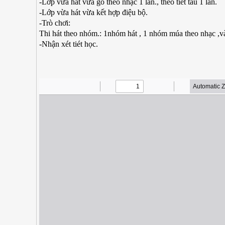
-Lớp vừa hát vừa gõ theo nhạc 1 lần., theo tiết tấu 1 lần.
-Lớp vừa hát vừa kết hợp điệu bộ.
-Trò chơi:
Thi hát theo nhóm.: 1nhóm hát , 1 nhóm múa theo nhạc ,và
-Nhận xét tiét học.