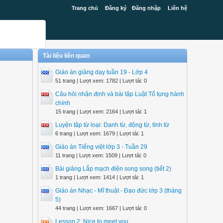
Trang chủ
Đăng ký
Đăng nhập
Liên hệ
Tài liệu liên quan
Giáo án giảng dạy tuần 19 - Lớp 4
51 trang | Lượt xem: 1782 | Lượt tải: 0
Câu hỏi nhận định và bài tập Luật Tố tụng hành
chính
15 trang | Lượt xem: 2164 | Lượt tải: 1
Luyện tập từ loại: Danh từ, động từ, tính từ
6 trang | Lượt xem: 1679 | Lượt tải: 1
Giáo án Tiếng việt lớp 3 - Tuần 29
11 trang | Lượt xem: 1509 | Lượt tải: 0
Bài giảng Lắp mạch điện song song (tiết 2)
1 trang | Lượt xem: 1414 | Lượt tải: 1
Giáo án Nhạc - Mĩ thuật - Đạo đức lớp 3 (tháng
5)
44 trang | Lượt xem: 1667 | Lượt tải: 0
Lesson 2: Nice to meet you