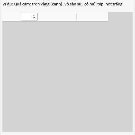
Ví dụ: Quả cam: tròn vàng (xanh), vỏ sần sùi, có múi tép, hột trắng.