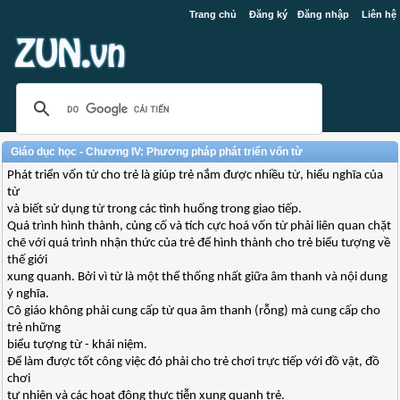
Trang chủ
Đăng ký
Đăng nhập
Liên hệ
Giáo dục học - Chương IV: Phương pháp phát triển vốn từ
Phát triển vốn từ cho trẻ là giúp trẻ nắm được nhiều từ, hiểu nghĩa của
từ
và biết sử dụng từ trong các tình huống trong giao tiếp.
Quá trình hình thành, củng cố và tích cực hoá vốn từ phải liên quan chặt
chẽ với quá trình nhận thức của trẻ để hình thành cho trẻ biểu tượng về
thế giới
xung quanh. Bởi vì từ là một thể thống nhất giữa âm thanh và nội dung
ý nghĩa.
Cô giáo không phải cung cấp từ qua âm thanh (rỗng) mà cung cấp cho
trẻ những
biểu tượng từ - khái niệm.
Để làm được tốt công việc đó phải cho trẻ chơi trực tiếp với đồ vật, đồ
chơi
tự nhiên và các hoạt động thực tiễn xung quanh trẻ.