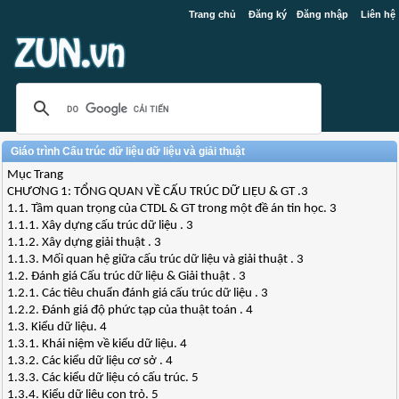
Trang chủ
Đăng ký
Đăng nhập
Liên hệ
Giáo trình Cấu trúc dữ liệu dữ liệu và giải thuật
Mục Trang
CHƯƠNG 1: TỔNG QUAN VỀ CẤU TRÚC DỮ LIỆU & GT .3
1.1. Tầm quan trọng của CTDL & GT trong một đề án tin học. 3
1.1.1. Xây dựng cấu trúc dữ liệu . 3
1.1.2. Xây dựng giải thuật . 3
1.1.3. Mối quan hệ giữa cấu trúc dữ liệu và giải thuật . 3
1.2. Đánh giá Cấu trúc dữ liệu & Giải thuật . 3
1.2.1. Các tiêu chuẩn đánh giá cấu trúc dữ liệu . 3
1.2.2. Đánh giá độ phức tạp của thuật toán . 4
1.3. Kiểu dữ liệu. 4
1.3.1. Khái niệm về kiểu dữ liệu. 4
1.3.2. Các kiểu dữ liệu cơ sở . 4
1.3.3. Các kiểu dữ liệu có cấu trúc. 5
1.3.4. Kiểu dữ liệu con trỏ. 5