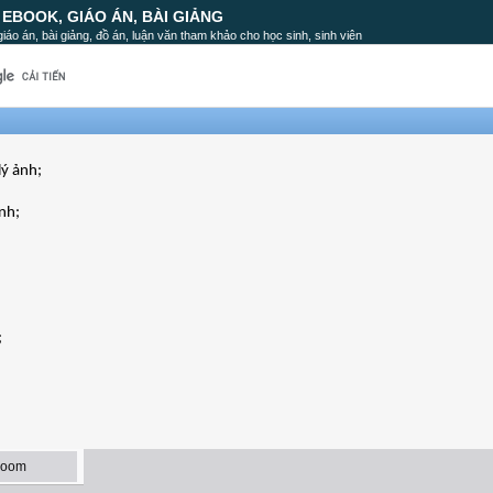
, EBOOK, GIÁO ÁN, BÀI GIẢNG
, giáo án, bài giảng, đồ án, luận văn tham khảo cho học sinh, sinh viên
lý ảnh;
ảnh;
;