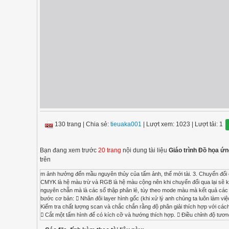
130 trang
|
Chia sẻ:
tieuaka001
| Lượt xem: 1023
| Lượt tải: 1
Bạn đang xem trước
20 trang
nội dung tài liệu
Giáo trình Đồ họa ứ
trên
m ảnh hưởng đến mầu nguyên thủy của tấm ảnh, thế mới tài. 3. Chuyển đổi qua lại giữa các mode màu Vào menu Image > Mode > chọn mode mình muốn chuyển Tuy nhiên, do CMYK là hệ màu trừ và RGB là hệ màu cộng nên khi chuyển đổi qua lại sẽ không tránh khỏi tình trạng bị lệch màu. Sau khi chuyển đổi, các thông số của từng màu sẽ không phải số nguyên chẵn mà là các số thập phân lẻ, tùy theo mode màu mà kết quả các bạn nhận được sẽ sáng hơn hoặc tối hơn màu ban đầu. 4. Những bước cơ bản để xử lý ảnh, gồm 8 bước cơ bản:  Nhân đôi layer hình gốc (khi xử lý anh chúng ta luôn làm việc với một bản copy, vì nếu bạn quay lại tình trạng ban đầu thì chỉ cần xoá layer đang chỉnh sửa đi).  Kiểm tra chất lượng scan và chắc chắn rằng độ phân giải thích hợp với cách mà bạn sẽ dùng tấm hình.  Chỉnh sửa những vết xước trong quá trình scan những tấm hình bị hư hại.  Cắt một tấm hình để có kích cỡ và hướng thích hợp.  Điều chỉnh độ tương phả và tông màu của bức ảnh.  Loại bỏ những màu không cần thiết.  Điều chỉnh màu và tông màu của một vùng nhất định trong tấm hình để tạo độ bóng, Midtones, Shadow và Desaturate.  Làm rõ toàn bố cục của bức tranh 5. Những điều cần lưu ý khi sử dụng bộ lọc ảnh:  Các filter sẽ áp dụng cho layer đang được chọn và đang hiển thị.  Bộ lọc bạn chọn cuối cùng sẽ xuất hiện trên đỉnh trong các mục của menu filter và có thể sử dụng phím Ctrl+F để lặp lại một hiệu ứng vừa Thực hiện. 74  Các bộ lọc không áp dụng được cho ảnh bitmap-mode, indexed – color hoặc các ảnh có kênh 16 bit.  Một vài bộ lọc chỉ làm việc trên các ảnh ở chế độ màu RGB.  Một vài bộ lọc xử lý trên bộ nhớ RAM.  Các bộ lọc Gaussian Blur, Add Noise, Median, Unsharp mask, High Pass, Dust & Scratches và Gradient Map có thể dùng cho các ảnh có kênh 16 bit.  Trong các loại filter của Photoshop, mỗi loại sẽ tạo ra một ảnh hưởng khác nhau. Một vài loại filter làm việc theo chế độ photoshop phân tích những pixel trên ảnh hay trên vùng chọn và chuyển đổi nó bằng cách tính toán và tạo ra những sự ngẫu nhiên hoặc theo những khuôn mẫu định sẵn. 6. Thuật ngữ Độ phân giải nói đến những Px tạo lên một hình ảnh và những chi tiết của nó. Có 3 loại độ phân giải khác nhau: Độ phân giải hình ảnh được tính bằgn Px per Inch (ppi); độ phân giải màn hình được tính bằng Dots per Inch (dpi) và Độ phân giải in ấn tính bằng những chấm mực trên một inch (ink dots per inch) 7. Bạn có thể dùng công cụ Crop để cắt, định lại kích cỡ và làm ngay ngắn một tấm hình 8. Bạn có thể dùng 3 tam giác Trắng, Đen và Xám dưới lệnh Level để điều chỉnh trung điểm và nơi nào có những điểm tối nhất và sáng nhất để mở rộng tông màu 9. Saturation là độ mạnh hoặc tình thuần khiết của một tấm hình. Bạn có thể tăng Saturation ở một vùng nhất định của một tấm hình bằng công cụ Sponge 10. Filter USM điều chỉnh độ tương phản chi tiết của những đương viền và tạo một cảm giác tập trung cho bức hình. 75 Bài 7. Các kỹ thuật nâng cao Mục tiêu:  Biết các kỹ thuật mặt nạ trong Photoshop;  Sử dụng được các lớp có sẵn, lớp điều chỉnh;  Tạo và sử dụng mặt nạ thành thạo;  Có được tính sáng tạo, thẩm mỹ. 7.1. Layer Style Layer Styles là hiệu ứng đặc biệt mà ta có thể nhanh chóng và dễ dàng áp dụng vào những layer riêng biệt trong Photoshop để có thể thay đổi sự xuất hiện của 1 thứ gì đó trong một thời gian rất ngắn. Chúng có thể được cài sẵn, tùy chỉnh, hoặc được lưu và dùng nó sau. SỬ DỤNG LAYER STYLES CÓ SẴN Hình 7.1 Áp dụng mẫu tô có sẵn bằng bảng Style Photoshop có 1 bộ Layer Style có sẳn với một số lượng lớn, tất cả đều được sử dụng thông qua Style Palette ( Window > Styles ). Để sử dụng Layer Style, chọn một Layer mà bạn muốn từ Layers Palette, sau đó chọn Layer Style mà bạn muốn dùng . Hình 7.2 Áp dụng mẫu tô có sẵn cho chữ Sau khi áp dụng một Layer Style , hiệu ứng trong layer có thể thấy được, chỉnh sửa , vô hiệu hóa hoặc tái kích hoạt nó từ Layers Palette . Layers với hiệu ứng đã được áp dụng thì sẽ hiện lên hình vòng tròn với chữ ‘f’. Để mở rộng hoặc chỉnh sửa hiệu ứng đã được áp dụng, click muỗi tên bên phải cái biểu tượng chữ ‘f’ Bạn có thể nhanh chóng vô hiệu hóa layers bằng cách bấm vào hình con mắt ở bên trái layers, và bạn cũng có thể phục hồi lại tại đúng vị trí đó. Hình 7.3 Áp dụng các hiệu ứng lớp Chuyển đổi nhanh: Bạn 