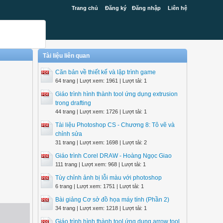
Trang chủ
Đăng ký
Đăng nhập
Liên hệ
Tài liệu liên quan
Căn bản về thiết kế và lập trình game
64 trang | Lượt xem: 1961 | Lượt tải: 1
Giáo trình hình thành tool ứng dụng extrusion
trong drafting
44 trang | Lượt xem: 1726 | Lượt tải: 1
Tài liệu Photoshop CS - Chương 8: Tô vẽ và
chỉnh sửa
31 trang | Lượt xem: 1698 | Lượt tải: 2
Giáo trình Corel DRAW - Hoàng Ngọc Giao
111 trang | Lượt xem: 968 | Lượt tải: 1
Tùy chỉnh ảnh bị lỗi màu với photoshop
6 trang | Lượt xem: 1751 | Lượt tải: 1
Bài giảng Cơ sở đồ họa máy tính (Phần 2)
34 trang | Lượt xem: 1218 | Lượt tải: 1
Giáo trình hình thành tool ứng dụng arrow tool