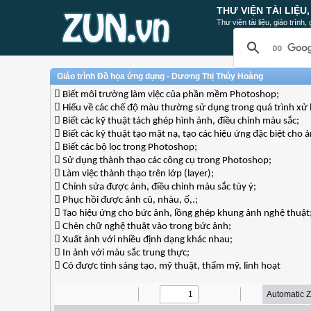
THƯ VIỆN TÀI LIỆU
Thư viện tài liệu, giáo trình
Giáo trình Đồ họa ứng dụng - Dương Thị Thúy Hoàng
 Biết môi trường làm việc của phần mềm Photoshop;
 Hiểu về các chế độ màu thường sử dụng trong quá trình xử 
 Biết các kỹ thuật tách ghép hình ảnh, điều chỉnh màu sắc;
 Biết các kỹ thuật tạo mặt nạ, tạo các hiệu ứng đặc biệt cho 
 Biết các bộ lọc trong Photoshop;
 Sử dụng thành thạo các công cụ trong Photoshop;
 Làm việc thành thạo trên lớp (layer);
 Chỉnh sửa được ảnh, điều chỉnh màu sắc tùy ý;
 Phục hồi được ảnh cũ, nhàu, ố,.;
 Tạo hiệu ứng cho bức ảnh, lồng ghép khung ảnh nghệ thuật
 Chèn chữ nghệ thuật vào trong bức ảnh;
 Xuất ảnh với nhiều định dạng khác nhau;
 In ảnh với màu sắc trung thực;
 Có được tính sáng tạo, mỹ thuật, thẩm mỹ, linh hoạt