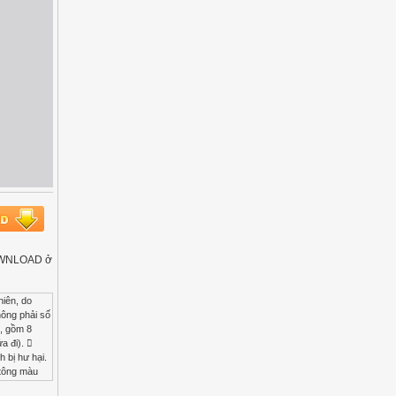
 DOWNLOAD ở
ó là dãy gradient 2 phân vùng . Đây là dãy gradient 3 phân vùng, và phần giữa chính là midtones (vùng trung tâm giữa shadow và highlight) 81 Đây là dãy gradient nhiều phân vùng (cũng chỉ là shadow, midtones, highlight nhưng nó phân bố 1 cách rời rạc và chi tiết hơn, độ phức tạp cao hơn) Lưu ý : Ấn và giữ phím Alt rồi click vào thanh trượt để chia slider làm 2 phần. Những nút thanh trượt để ta phân bố những vùn