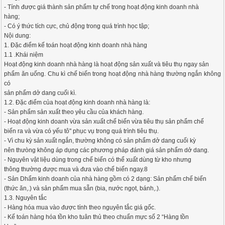
- Tính được giá thành sản phẩm tự chế trong hoạt động kinh doanh nhà
hàng;
- Có ý thức tích cực, chủ động trong quá trình học tập;
Nội dung:
1. Đặc điểm kế toán hoạt động kinh doanh nhà hàng
1.1 .Khái niệm
Hoạt động kinh doanh nhà hàng là hoạt động sản xuất và tiêu thụ ngay sản
phẩm ăn uống. Chu kì chế biến trong hoạt động nhà hàng thường ngắn không
có
sản phẩm dở dang cuối kì.
1.2. Đặc điểm của hoạt động kinh doanh nhà hàng là:
- Sản phẩm sản xuất theo yêu cầu của khách hàng.
- Hoạt động kinh doanh vừa sản xuất chế biến vừa tiêu thụ sản phẩm chế
biến ra và vừa có yếu tô" phục vụ trong quá trình tiêu thụ.
- Vì chu kỳ sản xuất ngắn, thường không có sản phẩm dở dang cuối kỳ
nên thưòng không áp dụng các phương pháp đánh giá sản phẩm dở dang.
- Nguyên vật liệu dùng trong chế biến có thể xuất dùng từ kho nhưng
thông thường được mua và đưa vào chế biến ngay.8
- Sản Dhẩm kinh doanh của nhà hàng gồm có 2 dạng: Sản phẩm chế biến
(thức ăn,.) và sản phẩm mua sẵn (bia, nước ngọt, bánh,.).
1.3. Nguyên tắc
- Hàng hóa mua vào được tính theo nguyên tắc giá gốc.
- Kế toán hàng hóa tồn kho tuân thủ theo chuẩn mực số 2 “Hàng tồn