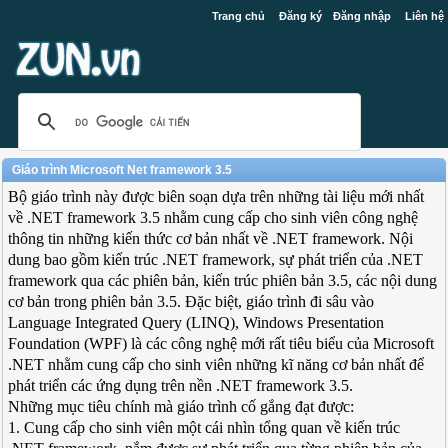
Trang chủ
Đăng ký
Đăng nhập
Liên hệ
Giáo trình Microsoft Net framework 3.5
Bộ giáo trình này được biên soạn dựa trên những tài liệu mới nhất
về .NET framework 3.5 nhằm cung cấp cho sinh viên công nghệ
thông tin những kiến thức cơ bản nhất về .NET framework. Nội
dung bao gồm kiến trúc .NET framework, sự phát triển của .NET
framework qua các phiên bản, kiến trúc phiên bản 3.5, các nội dung
cơ bản trong phiên bản 3.5. Đặc biệt, giáo trình đi sâu vào
Language Integrated Query (LINQ), Windows Presentation
Foundation (WPF) là các công nghệ mới rất tiêu biểu của Microsoft
.NET nhằm cung cấp cho sinh viên những kĩ năng cơ bản nhất để
phát triển các ứng dụng trên nền .NET framework 3.5.
Những mục tiêu chính mà giáo trình cố gắng đạt được:
1. Cung cấp cho sinh viên một cái nhìn tổng quan về kiến trúc