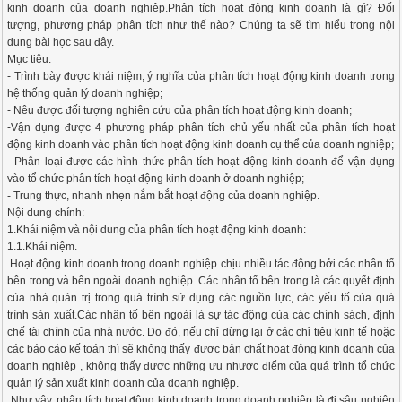
kinh doanh của doanh nghiệp.Phân tích hoạt động kinh doanh là gì? Đối
tượng, phương pháp phân tích như thế nào? Chúng ta sẽ tìm hiểu trong nội
dung bài học sau đây.
Mục tiêu:
- Trình bày được khái niệm, ý nghĩa của phân tích hoạt động kinh doanh trong
hệ thống quản lý doanh nghiệp;
- Nêu được đối tượng nghiên cứu của phân tích hoạt động kinh doanh;
-Vận dụng được 4 phương pháp phân tích chủ yếu nhất của phân tích hoạt
động kinh doanh vào phân tích hoạt động kinh doanh cụ thể của doanh nghiệp;
- Phân loại được các hình thức phân tích hoạt động kinh doanh để vận dụng
vào tổ chức phân tích hoạt động kinh doanh ở doanh nghiệp;
- Trung thực, nhanh nhẹn nắm bắt hoạt động của doanh nghiệp.
Nội dung chính:
1.Khái niệm và nội dung của phân tích hoạt động kinh doanh:
1.1.Khái niệm.
Hoạt động kinh doanh trong doanh nghiệp chịu nhiều tác động bởi các nhân tố
bên trong và bên ngoài doanh nghiệp. Các nhân tố bên trong là các quyết định
của nhà quản trị trong quá trình sử dụng các nguồn lực, các yếu tố của quá
trình sản xuất.Các nhân tố bên ngoài là sự tác động của các chính sách, định
chế tài chính của nhà nước. Do đó, nếu chỉ dừng lại ở các chỉ tiêu kinh tế hoặc
các báo cáo kế toán thì sẽ không thấy được bản chất hoạt động kinh doanh của
doanh nghiệp , không thấy được những ưu nhược điểm của quá trình tổ chức
quản lý sản xuất kinh doanh của doanh nghiệp.
Như vậy, phân tích hoạt động kinh doanh trong doanh nghiệp là đi sâu nghiên