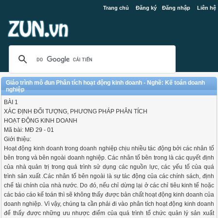
Trang chủ
Đăng ký
Đăng nhập
Liên hệ
Giáo trình mô đun Phân tích hoạt động kinh doanh - Nghề: Kế toán doanh
nghiệp
BÀI 1
XÁC ĐỊNH ĐỐI TƯỢNG, PHƯƠNG PHÁP PHÂN TÍCH
HOẠT ĐỘNG KINH DOANH
Mã bài: MĐ 29 - 01
Giới thiệu:
Hoạt động kinh doanh trong doanh nghiệp chịu nhiều tác động bởi các nhân tố
bên trong và bên ngoài doanh nghiệp. Các nhân tố bên trong là các quyết định
của nhà quản trị trong quá trình sử dụng các nguồn lực, các yếu tố của quá
trình sản xuất .Các nhân tố bên ngoài là sự tác động của các chính sách, định
chế tài chính của nhà nước. Do đó, nếu chỉ dừng lại ở các chỉ tiêu kinh tế hoặc
các báo cáo kế toán thì sẽ không thấy được bản chất hoạt động kinh doanh của
doanh nghiệp. Vì vậy, chúng ta cần phải đi vào phân tích hoạt động kinh doanh
để thấy được những ưu nhược điểm của quá trình tổ chức quản lý sản xuất