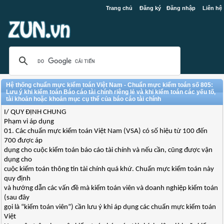
Trang chủ
Đăng ký
Đăng nhập
Liên hệ
Hệ thống chuẩn mực kiểm toán Việt Nam - Chuẩn mực kiểm toán số 805:
Lưu ý khi kiểm toán Báo cáo tài chính riêng lẻ và khi kiểm toán các yếu tố,
tài khoản hoặc khoản mục cụ thể của báo cáo tài chính
I/ QUY ĐỊNH CHUNG
Phạm vi áp dụng
01. Các chuẩn mực kiểm toán Việt Nam (VSA) có số hiệu từ 100 đến
700 được áp
dụng cho cuộc kiểm toán báo cáo tài chính và nếu cần, cũng được vận
dụng cho
cuộc kiểm toán thông tin tài chính quá khứ. Chuẩn mực kiểm toán này
quy định
và hướng dẫn các vấn đề mà kiểm toán viên và doanh nghiệp kiểm toán
(sau đây
gọi là “kiểm toán viên”) cần lưu ý khi áp dụng các chuẩn mực kiểm toán
Việt