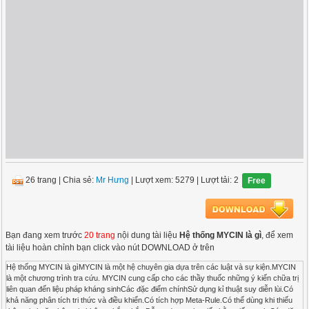
26 trang
|
Chia sẻ:
Mr Hưng
| Lượt xem: 5279
| Lượt tải: 2
Free
Bạn đang xem trước
20 trang
nội dung tài liệu
Hệ thống MYCIN là gì
, để xem
tài liệu hoàn chỉnh bạn click vào nút DOWNLOAD ở trên
Hệ thống MYCIN là gìMYCIN là một hệ chuyên gia dựa trên các luật và sự kiện.MYCIN
là một chương trình tra cứu. MYCIN cung cấp cho các thầy thuốc những ý kiến chữa trị
liên quan đến liệu pháp kháng sinhCác đặc điểm chínhSử dụng kỉ thuật suy diễn lùi.Có
khả năng phân tích tri thức và điều khiển.Có tích hợp Meta-Rule.Có thể dùng khi thiếu