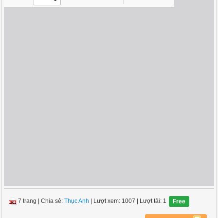
7 trang
|
Chia sẻ:
Thục Anh
| Lượt xem: 1007
| Lượt tải: 1
Free