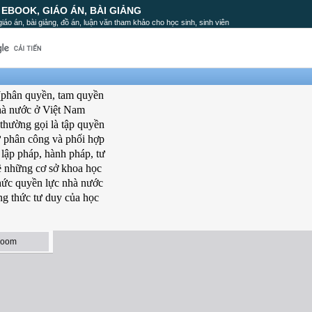
, EBOOK, GIÁO ÁN, BÀI GIẢNG
, giáo án, bài giảng, đồ án, luận văn tham khảo cho học sinh, sinh viên
(phân quyền, tam quyền
nhà nước ở Việt Nam
 thường gọi là tập quyền
ự phân công và phối hợp
 lập pháp, hành pháp, tư
ề những cơ sở khoa học
hức quyền lực nhà nước
ng thức tư duy của học