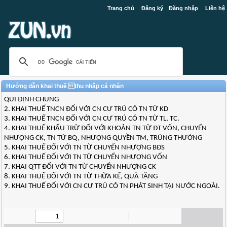
Trang chủ
Đăng ký
Đăng nhập
Liên hệ
Hướng dẫn khai thuế thu nhập cá nhân
QUI ĐỊNH CHUNG
2. KHAI THUẾ TNCN ĐỐI VỚI CN CƯ TRÚ CÓ TN TỪ KD
3. KHAI THUẾ TNCN ĐỐI VỚI CN CƯ TRÚ CÓ TN TỪ TL, TC.
4. KHAI THUẾ KHẤU TRỪ ĐỐI VỚI KHOẢN TN TỪ ĐT VỐN, CHUYỂN
NHƯỢNG CK, TN TỪ BQ, NHƯỢNG QUYỀN TM, TRÚNG THƯỞNG
5. KHAI THUẾ ĐỐI VỚI TN TỪ CHUYỂN NHƯỢNG BĐS
6. KHAI THUẾ ĐỐI VỚI TN TỪ CHUYỂN NHƯỢNG VỐN
7. KHAI QTT ĐỐI VỚI TN TỪ CHUYỂN NHƯỢNG CK
8. KHAI THUẾ ĐỐI VỚI TN TỪ THỪA KẾ, QUÀ TẶNG
9. KHAI THUẾ ĐỐI VỚI CN CƯ TRÚ CÓ TN PHÁT SINH TẠI NƯỚC NGOÀI.