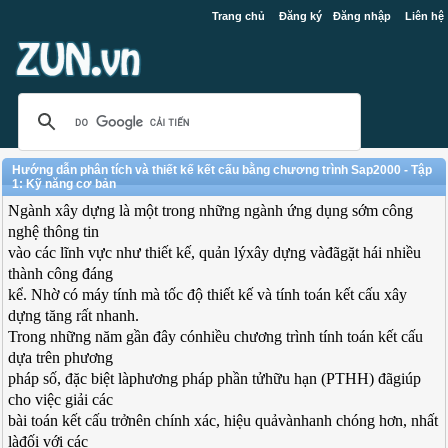
Trang chủ
Đăng ký
Đăng nhập
Liên hệ
Hướng dẫn phân tích và thiết kế kết cấu bằng chương trình Sap2000 - Tập
1: Kỹ năng cơ bản
Ngành xây dựng là một trong những ngành ứng dụng sớm công
nghệ thông tin
vào các lĩnh vực như thiết kế, quản lýxây dựng vàđãgặt hái nhiều
thành công đáng
kể. Nhờ có máy tính mà tốc độ thiết kế và tính toán kết cấu xây
dựng tăng rất nhanh.
Trong những năm gần đây cónhiều chương trình tính toán kết cấu
dựa trên phương
pháp số, đặc biệt làphương pháp phần tửhữu hạn (PTHH) đãgiúp
cho việc giải các
bài toán kết cấu trởnên chính xác, hiệu quảvànhanh chóng hơn, nhất
làđối với các