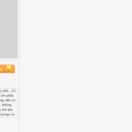
992 font.f FILE rw-r-r 9464 Nov 16 1992 fontmups.lib Host sifon.cc.mcgill.ca (132.206.27.10) Last updated 04:22 11 Aug 1993 Location: /pub/pakages/gnu FILE rw-r-r 628949 Mar 9 19:16 fontutils-0.6.tar.z Host ftp.germany.eu.net (192.76.144.75) Last updated 05:24 7 May 1993 Location: /pub/pakages/gnu FILE rw-r-r 633005 Oct 28 1992 fontutils-0.6.tar.z Location: /pub/gnu FILE rw-r-r 1527018 Nov 13 16:11 ghostscript-fonts-2.5.1.tar.z Host ftp.uu.net (192.48.96.9) Last updated 08:17 31 Jul 1993 Location: /systems/att7300/csvax FILE rw-r-r 1763981 Mar 5 23:30 groff-fonts.tar.z Host reseq.regent.e-technik.tu-