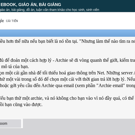
, EBOOK, GIÁO ÁN, BÀI GIẢNG
, giáo án, bài giảng, đồ án, luận văn tham khảo cho học sinh, sinh viên
ều hơn thế nữa nếu bạn biết là nó tồn tại. "Nhưng làm thế nào tìm ra n
 đủ để đoán một cách hợp lý - Archie sẽ đi vòng quanh thế giới, kiểm tra
i mô tả của bạn.
ọn một cái gần nhà để tối thiểu hoá giao thông trên Net. Những server 
 một vài trong số đó để chọn một cái với thời gian trả lời hợp lý. Nếu 
 hoặc gởi yêu cầu đến Archie qua email (xem phần "Archie email" tron
Nếu bạn thử một archie, và nó không cho bạn vào vì nó đầy quá, có thể
rồi bạn cũng vào được.