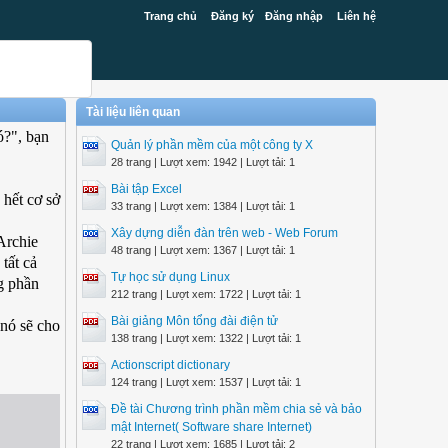
Trang chủ
Đăng ký
Đăng nhập
Liên hệ
Tài liệu liên quan
ó?", bạn
Quản lý phần mềm của một công ty X
28 trang | Lượt xem: 1942 | Lượt tải: 1
Bài tập Excel
 hết cơ sở
33 trang | Lượt xem: 1384 | Lượt tải: 1
Xây dựng diễn đàn trên web - Web Forum
Archie
48 trang | Lượt xem: 1367 | Lượt tải: 1
tất cả
Tự học sử dụng Linux
g phần
212 trang | Lượt xem: 1722 | Lượt tải: 1
Bài giảng Môn tổng đài điện tử
 nó sẽ cho
138 trang | Lượt xem: 1322 | Lượt tải: 1
Actionscript dictionary
124 trang | Lượt xem: 1537 | Lượt tải: 1
Đề tài Chương trình phần mềm chia sẻ và bảo
mật Internet( Software share Internet)
22 trang | Lượt xem: 1685 | Lượt tải: 2