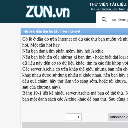
THƯ VIỆN TÀI LIỆU
Thư viện tài liệu, giáo trình
Hướng dẫn tìm tin tức trên internet
Có lẽ ở đâu đó trên Internet có đủ các thứ bạn muốn và nhi
hỏi. Một câu hỏi hay.
Nếu bạn đang tìm phần mềm, hãy hỏi Archie.
Nếu bạn biết tên của những gì bạn tìm - hoặc biết đại loại
dữ liệu này đến cơ sở dữ liệu khác, tìm ra các file khớp vớ
Các server Archie có trên khắp thế giới, nhưng bạn nên ch
khác nhau được sử dụng nhiều ít khác nhau, nên bạn hãy thử
đều quá chậm, hãy thử làm vào sáng sớm, hoặc tối khuya,
sau của chương này).
Bảng 19-1 liệt kê nhiều server Archie mà bạn có thể thử. 
bạn một danh sách các Archie khác để bạn thử. Sau cùng 