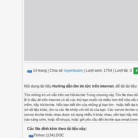
14 trang
|
Chia sẻ:
luyenbuizn
| Lượt xem: 1754
| Lượt tải: 3
F
Nội dung tài liệu
Hướng dẫn tìm tin tức trên internet
, để tải tài l
Tìm những trò vớ vẩn trên net Hỏi Archie Trong chương này Tìm file theo tên Login vào Archie Gởi một lá thư cho Archie Tôi biết là tôi đã thấy một ghi chú về nó ở đâu đây thôi... Có lẽ ở đâu đó trên Internet có đủ các thứ bạn muốn và nhiều hơn thế nữa nếu bạn biết là nó tồn tại. "Nhưng làm thế nào tìm ra nó?", bạn hỏi. Một câu hỏi hay. Nếu bạn đang tìm phần mềm, hãy hỏi Archie. Nếu bạn biết tên của những gì bạn tìm - hoặc biết đại loại đủ để đoán một cách hợp lý - Archie sẽ đi vòng quanh thế giới, kiểm tra hết cơ sở dữ liệu này đến cơ sở dữ liệu khác, tìm ra các file khớp với mô tả của bạn. Các server Archie có trên khắp thế giới, nhưng bạn nên chọn một cái gần nhà để tối thiểu hoá giao thông trên Net. Những server Archie khác nhau được sử dụng nhiều ít khác nhau, nên bạn hãy thử một vài trong số đó để chọn một cái với thời gian trả lời hợp lý. Nếu tất cả đều quá chậm, hãy thử làm vào sáng sớm, hoặc tối khuya, hoặc gởi yêu cầu đến Archie qua email (xem phần "Archie email" trong phần sau của chương này). Bảng 19-1 liệt kê nhiều server Archie mà bạn có thể thử. Nếu bạn thử một archie, và nó không cho bạn vào vì nó đầy quá, có thể nó sẽ cho bạn một danh sách các Archie khác để bạn thử. Sau cùng rồi bạn cũng vào được. Bảng 19-1: Các server Archie Tên server Vị trí archie.rutgers.edu New Jersey archie.sura.edu Maryland archie.unl.edu Nebraska archie.ans.net New York ds.internic.net Mỹ (chạy bởi At&T) archie.mcgill.ca Canada archie..au úc archie.th-darmstadt.de Châu Âu (Đức) archie.funet.fi Châu Âu (Phần Lan) archie.luth Châu Âu (Thụy Điển) archie.univie.ac.at Châu Âu (áo) archie.doc.ic.ac.uk Anh và châu Âu archie.cs.hugi.ac.il Israel archie.ad.jp Nhật archie.kuis.kyoto-u.ac.jp Nhật archie.sogang.ac.kr Hàn quốc archie.nz Tân tây lan archie.ncu.edu.tw Đài loan Bạn có thể truy cập những server Archie theo nhiều cách: Nếu bạn có một phần mềm khách hàng Archie (tên là archie hay xarchie), bạn có thể chạy trực tiếp từ máy của mình (xem phần "Archie thẳng" và "Xarchie" sắp tới trong chương này). Bạn có thể telnet đến một server Archie (xem phần telnet Archie sau đây) Bạn có thể email yêu cầu của mình đến một server Archie (xem phần "Email Archie") Telnet Archie Trừ phi chỗ bạn có phần mềm khách hàng Archie (thử dùng lệnh archie, hoặc xarchie trên một máy windows hoặc tương tự như Motif), bạn có thể muốn telnet đến một server Archie. Tuy nhiên, trước khi làm như vậy, nếu có thể, khởi động một file log (một file trong đó tất cả các văn bản hiện lên trên cửa sổ của bạn đều bị tóm lấy) bởi vì kết xuất của Archie có thể quá nhanh và rối rắm, với các tên file, tên máy chủ, và các địa chỉ Internet đến nỗi bạn không muốn chép chúng bằng tay nếu có thể tránh được. Nếu bạn đang chạy một máy với XWindows hoặc một biến thể của nó như Motif, hãy giữ phím Ctrl, bấm nút bên trái con chuột, chọn Log to File từ cửa sổ Main Options. Nếu không phải đang chạy X, hãy hỏi xung quanh xem có sẵn chương trình nào đó không để tóm văn bản trên màn hình vào một file. Bây giờ, chọn một server rồi telnet với tên là archie như sau: % telnet archie.ans.net Trying... Connected to forum.ans.net. Escape character is '^}'. Archie AIX telnet (forum.ans.net) IBM AIX Version 3 for RISC System/6000 (C) Copyrights by IBM and by others 1982, 1991. login: archie Archie sẽ trả lại một dấu nhắc Archie> Bảo cho Archie cách cư xử: lệnh set và lệnh show Mỗi một server Archie được thiết lập với các đặc tính mà bạn có thể chỉnh đổi để phù hợp với nhu cầu của mình. Bạn có thể cần phải đổi chúng để cho Archie làm điều bạn muốn. Không phải server Archie nào cũng như nhau, và bạn phải chú ý những gì được thiết lập trên server mà bạn vào. Để xem server bạn đang dùng được thiết lập như thế nào, dùng lệnh show : archie> show # ' autologout ' (type numeric) has the value '15'. # 'mailto (type string) is not set. # 'maxhits' (type numeric) has the value '100'. # ' pager ' (type boolean) is not set. # ' search ' (type string) has the value 'sub'. # ' sorthy ' (type string) has the value 'none'. # ' status ' (type boolean) is set. # ' term ' (type string) has the value 'dumb 24 80' Bạn cũng có thể dùng lệnh show để xem những giá trị đặc thù từng giá trị một (thử đánh vào show term, show search, v.v...) Những giá trị
Các file đính kèm theo tài liệu này:
Tinhoc (134).DOC