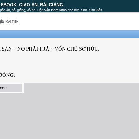
, EBOOK, GIÁO ÁN, BÀI GIẢNG
, giáo án, bài giảng, đồ án, luận văn tham khảo cho học sinh, sinh viên
I SẢN = NỢ PHẢI TRẢ + VỐN CHỦ SỞ HỮU.
 RÒNG.