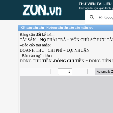
THƯ VIỆN TÀI LIỆU
Thư viện tài liệu, giáo trình
Kế toán căn bản - Hướng dẫn lập báo cáo ngân lưu
Bảng cân đối kế toán:
TÀI SẢN = NỢ PHẢI TRẢ + VỐN CHỦ SỞ HỮU TÀ
–Báo cáo thu nhập:
DOANH THU - CHI PHÍ = LỢI NHUẬN.
–Báo cáo ngân lưu :
DÒNG THU TIỀN -DÒNG CHI TIỀN = DÒNG TIỀN