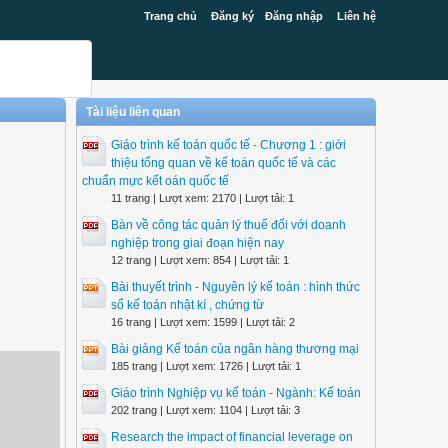
Trang chủ
Đăng ký
Đăng nhập
Liên hệ
Tài liệu liên quan
Giáo trình kế toán quốc tế - Chương 1 : giới
thiệu tổng quan về kế toán quốc tế và các
chuẩn mực kết oán quốc tế
11 trang | Lượt xem: 2170 | Lượt tải: 1
Bàn về công tác quản lý thuế đối với doanh
nghiệp trong giai đoạn hiện nay
12 trang | Lượt xem: 854 | Lượt tải: 1
Bài thuyết trình - Nguyên lý kế toán : hình thức
sổ kế toán nhật kí , chứng từ
16 trang | Lượt xem: 1599 | Lượt tải: 2
Bài giảng Kế toán của ngân hàng thương mại
185 trang | Lượt xem: 1726 | Lượt tải: 1
Giáo trình Nghiệp vụ kế toán - Ngành: Kế toán
202 trang | Lượt xem: 1104 | Lượt tải: 3
Research the impact of financial leverage on