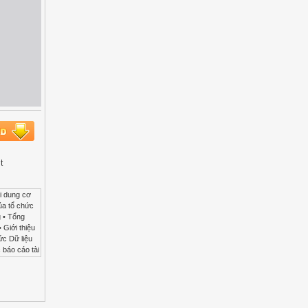
t
i ước tính đáng tin cậy trong năm sau là 200 triệu; trong đó bảo hành cho sản phẩm bán năm nay là 120 triệu và cho năm sau là 80 triệu. 3. DN công bố kế hoạch thu hồi 10.000 xe gắn máy do bị lỗi hệ thống điện có thể gây cháy nổ. Chi phí dự kiến đáng tin cậy là 400 triệu đồng. 39 Vốn chủ sở hữu • Vốn chủ sở hữu là phần còn lại của tài sản sau khi trừ đi nợ phải trả 40 11 Doanh thu và thu nhập khác • Doanh thu và thu nhập khác là tổng giá trị các lợi ích kinh tế doanh nghiệp thu được trong kỳ kế toán, phát sinh t