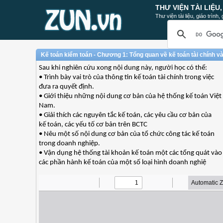
THƯ VIỆN TÀI LIỆU
Thư viện tài liệu, giáo trình
Kế toán kiểm toán - Chương 1: Tổng quan về kế toán tài chính v
Sau khi nghiên cứu xong nội dung này, người học có thể:
• Trình bày vai trò của thông tin kế toán tài chính trong việc
đưa ra quyết định.
• Giới thiệu những nội dung cơ bản của hệ thống kế toán Việt
Nam.
• Giải thích các nguyên tắc kế toán, các yêu cầu cơ bản của
kế toán, các yếu tố cơ bản trên BCTC
• Nêu một số nội dung cơ bản của tổ chức công tác kế toán
trong doanh nghiệp.
• Vận dụng hệ thống tài khoản kế toán một các tổng quát vào
các phần hành kế toán của một số loại hình doanh nghiệ