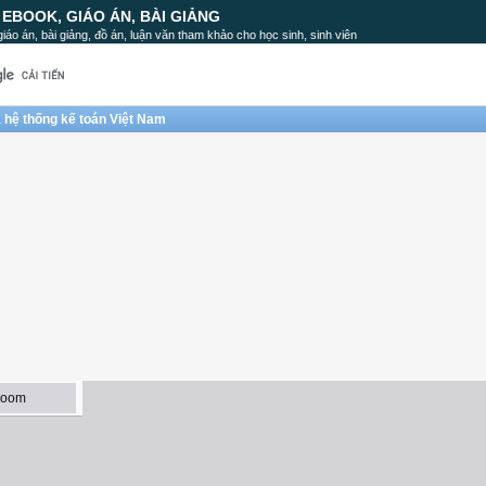
, EBOOK, GIÁO ÁN, BÀI GIẢNG
, giáo án, bài giảng, đồ án, luận văn tham khảo cho học sinh, sinh viên
à hệ thống kế toán Việt Nam