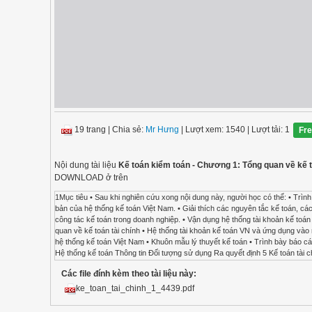
19 trang
|
Chia sẻ:
Mr Hưng
| Lượt xem: 1540
| Lượt tải: 1
Fr
Nội dung tài liệu
Kế toán kiểm toán - Chương 1: Tổng quan về kế t
DOWNLOAD ở trên
1Mục tiêu • Sau khi nghiên cứu xong nội dung này, người học có thể: • Trình bày vai trò của thông tin kế toán tài chính trong việc đưa ra quyết định. • Giới thiệu những nội dung cơ bản của hệ thống kế toán Việt Nam. • Giải thích các nguyên tắc kế toán, các yêu cầu cơ bản của kế toán, các yếu tố cơ bản trên BCTC • Nêu một số nội dung cơ bản của tổ chức công tác kế toán trong doanh nghiệp. • Vận dụng hệ thống tài khoản kế toán một các tổng quát vào các phần hành kế toán của một số loại hình doanh nghiệp. 2 Nội dung • Tổng quan về kế toán tài chính • Hệ thống tài khoản kế toán VN và ứng dụng vào một số hoạt động 3 Tổng quan về kế toán tài chính • Thông tin kế toán và việc ra quyết định • Giới thiệu hệ thống kế toán Việt Nam • Khuôn mẫu lý thuyết kế toán • Trình bày báo cáo tài chính • Tổ chức công tác kế toán 4 2Kế toán và việc ra quyết định Hoạt động của tổ chức Dữ liệu Hệ thống kế toán Thông tin Đối tượng sử dụng Ra quyết định 5 Kế toán tài chính • Cung cấp thông tin cho các đối tượng ở bên ngoài (nhà đầu tư, chủ nợ), thông qua các báo cáo tài chính. 6 Thông tin cần thiết • Tình hình tài chính • Tình hình kinh doanh • Tình hình lưu chuyển tiền tệ • Các thông tin bổ sung 7 Tình hình tài chính • Các nguồn lực kinh tế mà DN kiểm soát • Các nguồn tài trợ cho tài sản • Khả năng trả các món nợ tới hạn 8 3Tình hình tài chính Tài sản Vốn chủ sở hữuNợ phải trả= + Tài sản ngắn hạn Tài sản dài hạn Nợ ngắn hạn Nợ dài hạn Nguồn lực kinh tế Nguồn tài trợ Khả năng thanh toán 9 Ví dụ 1 • Nhận định về tình hình tài chính ngày 31.12.2010 của Vinamilk 10 Tình hình kinh doanh • Quy mô kinh doanh • Khả năng tạo ra lợi nhuận của ngành • Khả năng tạo ra lợi nhuận của doanh nghiệp • Ảnh hưởng của đòn bẩy tài chính 11 Tình hình kinh doanh Doanh thu thuần GVHB Lãi/lỗ khác Lợi nhuận gộp CPBH CPQL LNKD Lãi/lỗ tài chính Lợi nhuận kế toán trước thuế CP thuế Lợi nhuận sau thuế 12 4Ví dụ 2 • Nhận định về tình hình kinh doanh năm 2010 của Vinamilk 13 Tình hình lưu chuyển tiền tệ • Tình hình tạo ra tiền từ hoạt động kinh doanh • Tình hình sử dụng/thu hồi tiền từ hoạt động đầu tư • Tình hình huy động/hoàn trả nguồn lực từ chủ nợ và chủ sở hữu 14 Tình hình lưu chuyển tiền tệ Hoaït ñoäng kinh doanh Hoaït ñoäng ñaàu tö Hoaït ñoäng taøi chính Doøng tieàn chung cuûa ñôn vò 15 Ví dụ 3 • Nhận định về tình hình lưu chuyển tiền tệ năm 2010 của Vinamilk 16 5Thông tin bổ sung • Bản thuyết minh BCTC • Chính sách kế toán • Số liệu chi tiết • Tình hình thay đổi vốn chủ sở hữu • Các thông tin về rủi ro 17 Ví dụ 4 • Đọc Bản thuyết minh BCTC năm 2010 của Vinamilk và cho biết: • Chính sách khấu hao • Chi tiết doanh thu tài chính trong kỳ • Tình hình tạo và sử dụng lợi nhuận chưa phân phối • Các khoản cam kết không có quyền hủy ngang 18 Hệ thống kế toán Việt Nam • Hệ thống kế toán Việt Nam được quy định theo pháp luật Việt Nam: • Luật Kế toán và các văn bản hướng dẫn • Các chuẩn mực kế toán • Các hệ thống kế toán doanh nghiệp, đơn vị sự nghiệp, ngân hàng 19 Hệ thống kế toán (áp dụng cho DN) Luật Kế toán Chuẩn mực kế toán Nghị định 129, 128 Hệ thống kế toán doanh nghiệp 20 6Luật Kế toán  Do Quốc hội ban hành năm 2003  Các nội dung cơ bản • Đối tượng chi phối • Các quy định cơ bản về đơn vị, kỳ kế toán • Các yêu cầu cụ thể về sổ sách, chứng từ • Thông tin công khai và báo cáo • Quản lý Nhà nước về kế toán • Hành nghề kế toán • Tổ chức nghề nghiệp.  Được hướng dẫn bởi Nghị định 128 và 129 của Chính Phủ 21 Chuẩn mực kế toán • Được ban hành bởi Bộ Tài chính • Xây dựng dựa trên IFRS có điều chỉnh cho phù hợp với Việt Nam. • Đã ban hành 26 chuẩn mực (VAS) được hướng dẫn bởi 3 thông tư 20, 21 và 161. • Quy định các nguyên tắc chung và các nguyên tắc cụ thể liên quan đến việc ghi nhận, đánh giá và trình bày trên BCTC (bao gồm các thuyết minh liên quan) 22 Chuẩn mực kế toán VAS Các VAS cơ bản VAS 01 VAS 21 Các VAS cụ thể Các VAS về BCTC Các VAS cho tập đoàn 23 Hệ thống kế toán doanh nghiệp • Bộ Tài chính ban hành, bao gồm các quy định về  Hệ thống chứng từ  Hệ thống tài khoản  Hệ thống sổ sách  Hệ thống báo cáo tài chính • Quyết định 15/2006/QĐ-BTC ngày 20.3.2006 • Quyết định 48/2006/QĐ-BTC ngày 14.9.2006 24 7Các nguyên tắc kế toán cơ bản • Cơ sở dồn tích, • Hoạt động liên tục, • Giá gốc, • Phù hợp, • 
Các file đính kèm theo tài liệu này:
ke_toan_tai_chinh_1_4439.pdf