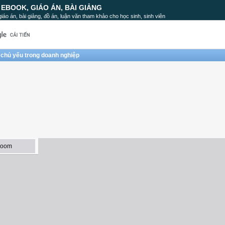
, EBOOK, GIÁO ÁN, BÀI GIẢNG
, giáo án, bài giảng, đồ án, luận văn tham khảo cho học sinh, sinh viên
 chủ yếu trong doanh nghiệp