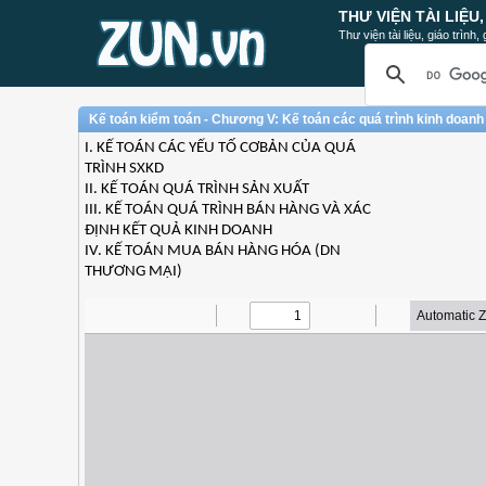
THƯ VIỆN TÀI LIỆU
Thư viện tài liệu, giáo trình
Kế toán kiểm toán - Chương V: Kế toán các quá trình kinh doanh
I. KẾ TOÁN CÁC YẾU TỐ CƠBẢN CỦA QUÁ
TRÌNH SXKD
II. KẾ TOÁN QUÁ TRÌNH SẢN XUẤT
III. KẾ TOÁN QUÁ TRÌNH BÁN HÀNG VÀ XÁC
ĐỊNH KẾT QUẢ KINH DOANH
IV. KẾ TOÁN MUA BÁN HÀNG HÓA (DN
THƯƠNG MẠI)