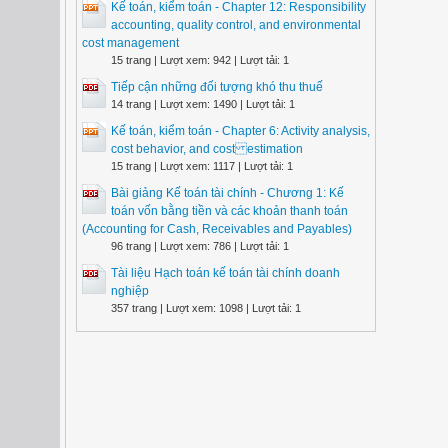
Kế toán, kiểm toán - Chapter 12: Responsibility
accounting, quality control, and environmental
cost management
15 trang | Lượt xem: 942 | Lượt tải: 1
Tiếp cận những đối tượng khó thu thuế
14 trang | Lượt xem: 1490 | Lượt tải: 1
Kế toán, kiểm toán - Chapter 6: Activity analysis,
cost behavior, and cost estimation
15 trang | Lượt xem: 1117 | Lượt tải: 1
Bài giảng Kế toán tài chính - Chương 1: Kế
toán vốn bằng tiền và các khoản thanh toán
(Accounting for Cash, Receivables and Payables)
96 trang | Lượt xem: 786 | Lượt tải: 1
Tài liệu Hạch toán kế toán tài chính doanh
nghiệp
357 trang | Lượt xem: 1098 | Lượt tải: 1