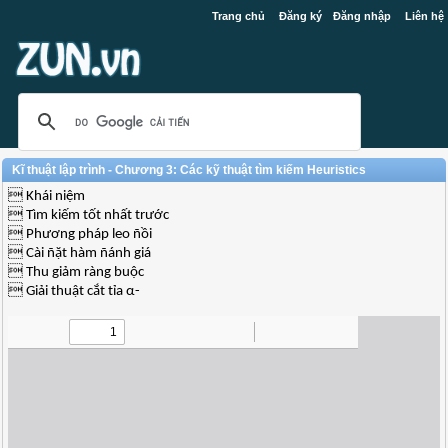
Trang chủ
Đăng ký
Đăng nhập
Liên hệ
Kĩ thuật lập trình - Chương 3: Các kỹ thuật tìm kiếm Heuristics
 Khái niệm
 Tìm kiếm tốt nhất trước
 Phương pháp leo ñồi
 Cài ñặt hàm ñánh giá
 Thu giảm ràng buộc
 Giải thuật cắt tỉa α-