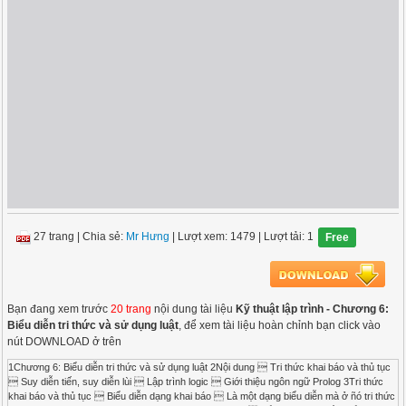
27 trang
|
Chia sẻ:
Mr Hưng
| Lượt xem: 1479
| Lượt tải: 1
Free
Bạn đang xem trước
20 trang
nội dung tài liệu
Kỹ thuật lập trình - Chương 6:
Biểu diễn tri thức và sử dụng luật
, để xem tài liệu hoàn chỉnh bạn click vào
nút DOWNLOAD ở trên
1Chương 6: Biểu diễn tri thức và sử dụng luật 2Nội dung  Tri thức khai báo và thủ tục
 Suy diễn tiến, suy diễn lùi  Lập trình logic  Giới thiệu ngôn ngữ Prolog 3Tri thức
khai báo và thủ tục  Biểu diễn dạng khai báo  Là một dạng biểu diễn mà ở ñó tri thức