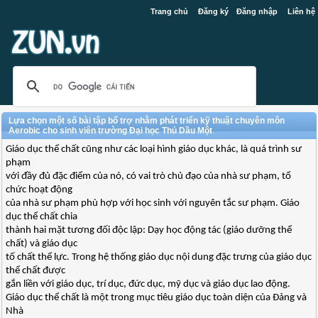
Trang chủ
Đăng ký
Đăng nhập
Liên hệ
Lựa chọn một số bài tập bổ trợ nhằm phát triển kỹ thuật chuyên môn
Aerobic cho sinh viên trường Đại học Thủ Dầu Một
Giáo dục thể chất cũng như các loại hình giáo dục khác, là quá trình sư
phạm
với đầy đủ đặc điểm của nó, có vai trò chủ đạo của nhà sư phạm, tổ
chức hoạt động
của nhà sư phạm phù hợp với học sinh với nguyên tắc sư phạm. Giáo
dục thể chất chia
thành hai mặt tương đối độc lập: Dạy học động tác (giáo dưỡng thể
chất) và giáo dục
tố chất thể lực. Trong hệ thống giáo dục nội dung đặc trưng của giáo dục
thể chất được
gắn liền với giáo dục, trí dục, đức dục, mỹ dục và giáo dục lao động.
Giáo dục thể chất là một trong mục tiêu giáo dục toàn diện của Đảng và
Nhà