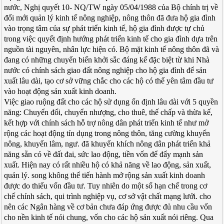
nước, Nghị quyết 10- NQ/TW ngày 05/04/1988 của Bộ chính trị về
đổi mới quản lý kinh tế nông nghiệp, nông thôn đã đưa hộ gia đình
vào trọng tâm của sự phát triển kinh tế, hộ gia đình được tự chủ
trong việc quyết định hướng phát triển kinh tế cho gia đình dựa trên
nguồn tài nguyên, nhân lực hiện có. Bộ mặt kinh tế nông thôn đã và
đang có những chuyển biến khởi sắc đáng kể đặc biệt từ khi Nhà
nước có chính sách giao đất nông nghiệp cho hộ gia đình để sản
xuất lâu dài, tạo cơ sở vững chắc cho các hộ có thể yên tâm đầu tư
vào hoạt động sản xuất kinh doanh.
Việc giao ruộng đất cho các hộ sử dụng ổn định lâu dài với 5 quyền
năng: Chuyển đổi, chuyển nhượng, cho thuê, thế chấp và thừa kế,
kết hợp với chính sách hỗ trợ nông dân phát triển kinh tế như mở
rộng các hoạt động tín dụng trong nông thôn, tăng cường khuyến
nông, khuyến lâm, ngư. đã khuyến khích nông dân phát triển khả
năng sẵn có về đất đai, sức lao động, tiền vốn để đẩy mạnh sản
xuất. Hiện nay có rất nhiều hộ có khả năng về lao động, sản xuất,
quản lý. song không thể tiến hành mở rộng sản xuất kinh doanh
được do thiếu vốn đầu tư. Tuy nhiên do một số hạn chế trong cơ
chế chính sách, qui trình nghiệp vụ, cơ sở vật chất mạng lưới. cho
nên các Ngân hàng về cơ bản chưa đáp ứng được đủ nhu cầu vốn
cho nền kinh tế nói chung, vốn cho các hộ sản xuất nói riêng. Qua