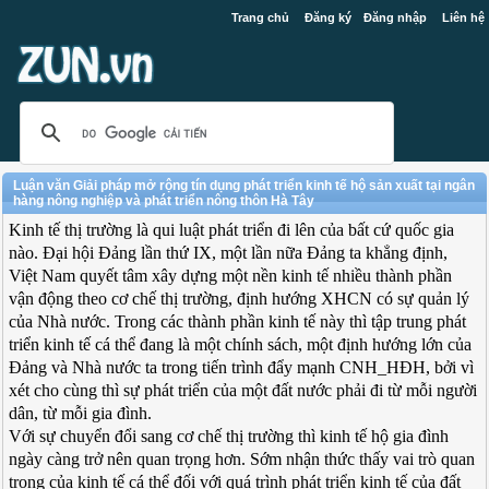
Trang chủ
Đăng ký
Đăng nhập
Liên hệ
Luận văn Giải pháp mở rộng tín dụng phát triển kinh tế hộ sản xuất tại ngân
hàng nông nghiệp và phát triển nông thôn Hà Tây
Kinh tế thị trường là qui luật phát triển đi lên của bất cứ quốc gia
nào. Đại hội Đảng lần thứ IX, một lần nữa Đảng ta khẳng định,
Việt Nam quyết tâm xây dựng một nền kinh tế nhiều thành phần
vận động theo cơ chế thị trường, định hướng XHCN có sự quản lý
của Nhà nước. Trong các thành phần kinh tế này thì tập trung phát
triển kinh tế cá thể đang là một chính sách, một định hướng lớn của
Đảng và Nhà nước ta trong tiến trình đẩy mạnh CNH_HĐH, bởi vì
xét cho cùng thì sự phát triển của một đất nước phải đi từ mỗi người
dân, từ mỗi gia đình.
Với sự chuyển đổi sang cơ chế thị trường thì kinh tế hộ gia đình
ngày càng trở nên quan trọng hơn. Sớm nhận thức thấy vai trò quan
trọng của kinh tế cá thể đối với quá trình phát triển kinh tế của đất