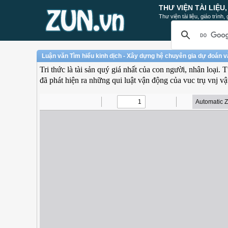
THƯ VIỆN TÀI LIỆU
Thư viện tài liệu, giáo trình
Luận văn Tìm hiểu kinh dịch - Xây dựng hệ chuyên gia dự đoán v
Tri thức là tài sản quý giá nhất của con người, nhân loại.
đã phát hiện ra những qui luật vận động của vuc trụ vnj v