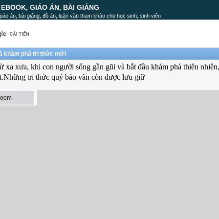
, EBOOK, GIÁO ÁN, BÀI GIẢNG
, giáo án, bài giảng, đồ án, luận văn tham khảo cho học sinh, sinh viên
à khàm phá tri thức mới
 Từ xa xưa, khi con người sống gần gũi và bắt đầu khám phá thiên nhiên
ật.Những tri thức quý báo vãn còn được lưu giữ