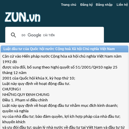
Trang chủ
Đăng ký
Đăng nhập
Liên hệ
Luật đầu tư của Quốc hội nước Cộng hoà Xã hội Chủ nghĩa Việt Nam
Căn cứ vào Hiến pháp nước Cộng hòa xã hội chủ nghĩa Việt Nam năm
1992 đó
được sửa đổi, bổ sung theo Nghị quyết số 51/2001/QH10 ngày 25
tháng 12 năm
2001 của Quốc hội khúa X, kỳ họp thứ 10;
Luật này quy định về hoạt động đầu tư.
CHƯƠNG I
NHỮNG QUY ĐỊNH CHUNG
Điều 1. Phạm vi điều chỉnh
Luật này quy định về hoạt động đầu tư nhằm mục đích kinh doanh;
quyền và nghĩa
vụ của nhà đầu tư; bảo đảm quyền, lợi ích hợp pháp của nhà đầu tư;
khuyến khích
và ưu đói đầu tư; quản lý nhà nước về đầu tư tại Việt Nam và đầu tư từ