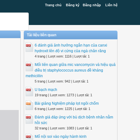
Trang chủ
Đăng ký
Đăng nhập
Liên hệ
Tài liệu liên quan
6 đánh giá ảnh hưởng ngắn hạn của canxi
hydroxit lên độ vi cứng của ngà chân răng
4 trang | Lượt xem: 1116 | Lượt tải: 1
Mối liên quan giữa mic vancomycin và hiệu quả
điều trị staphylococcus aureus đề kháng
methicillin
5 trang | Lượt xem: 942 | Lượt tải: 1
U bạch mạch
19 trang | Lượt xem: 1273 | Lượt tải: 1
Bài giảng Nghiệm pháp lọt ngôi chổm
6 trang | Lượt xem: 1225 | Lượt tải: 1
Đánh giá đáp ứng với bù dịch bệnh nhân nằm
hồi sức
32 trang | Lượt xem: 1083 | Lượt tải: 1
Mổ nội soi vào ngày hành kinh