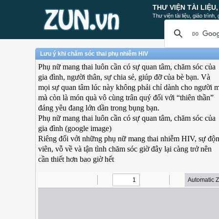
THƯ VIỆN TÀI LIỆU
Thư viện tài liệu, giáo trình
Lưu ý khi chăm sóc thai phụ nhiễm HIV
Phụ nữ mang thai luôn cần có sự quan tâm, chăm sóc của
gia đình, người thân, sự chia sẻ, giúp đỡ của bè bạn. Và
mọi sự quan tâm lúc này không phải chỉ dành cho người 
mà còn là món quà vô cùng trân quý đối với “thiên thần”
đáng yêu đang lớn dần trong bụng bạn.
Phụ nữ mang thai luôn cần có sự quan tâm, chăm sóc của
gia đình (google image)
Riêng đối với những phụ nữ mang thai nhiễm HIV, sự độ
viên, vỗ về và tận tình chăm sóc giờ đây lại càng trở nên
cần thiết hơn bao giờ hết