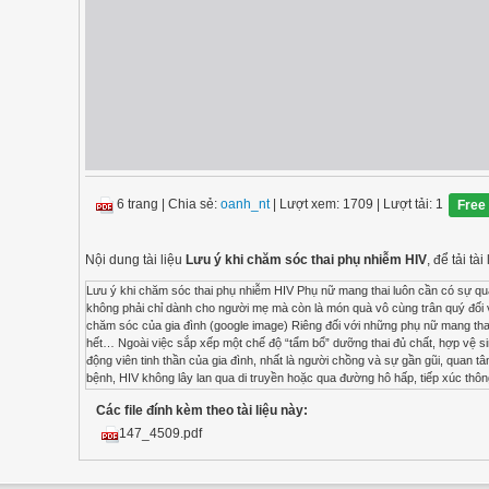
6 trang
|
Chia sẻ:
oanh_nt
| Lượt xem: 1709
| Lượt tải: 1
Free
Nội dung tài liệu
Lưu ý khi chăm sóc thai phụ nhiễm HIV
, để tải t
Lưu ý khi chăm sóc thai phụ nhiễm HIV Phụ nữ mang thai luôn cần có sự qua
không phải chỉ dành cho người mẹ mà còn là món quà vô cùng trân quý đối v
chăm sóc của gia đình (google image) Riêng đối với những phụ nữ mang thai 
hết… Ngoài việc sắp xếp một chế độ “tẩm bổ” dưỡng thai đủ chất, hợp vệ s
động viên tinh thần của gia đình, nhất là người chồng và sự gần gũi, quan t
bệnh, HIV không lây lan qua di truyền hoặc qua đường hô hấp, tiếp xúc t
vậy, để tránh những tổn thương về mọi mặt và những hậu quả khó lường có thể
Các file đính kèm theo tài liệu này:
xin lưu ý các bạn một số điều sau đây khi chăm sóc phụ nữ mang thai có H: 1
tiên và cực kỳ cần thiết mà các chuyên gia khuyên bạn là đưa người mang th
147_4509.pdf
nghén theo định kỳ, tình trạng lâm sàng nhiễm HIV cũng phải được theo dõi 
được theo dõi và dùng thuốc theo hướng dẫn; nếu chưa được sử dụng nhưng 
dõi; trường hợp thai phụ nhiễm HIV chưa đủ tiêu chuẩn dùng thuốc này cần 