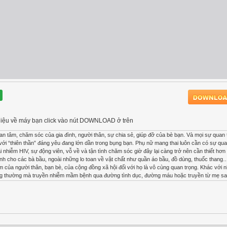
ài liệu về máy bạn click vào nút DOWNLOAD ở trên
n tâm, chăm sóc của gia đình, người thân, sự chia sẻ, giúp đỡ của bè bạn. Và mọi sự quan 
ới “thiên thần” đáng yêu đang lớn dần trong bụng bạn. Phụ nữ mang thai luôn cần có sự qua
nhiễm HIV, sự động viên, vỗ về và tận tình chăm sóc giờ đây lại càng trở nên cần thiết hơn
inh cho các bà bầu, ngoài những lo toan về vật chất như quần áo bầu, đồ dùng, thuốc than
âm của người thân, bạn bè, của cộng đồng xã hội đối với họ là vô cùng quan trọng. Khác với 
hông thường mà truyền nhiễm mầm bệnh qua đường tình dục, đường máu hoặc truyền từ mẹ sa
 xảy đến với bà bầu, với thai nhi hay bất kỳ thành viên nào trong gia đình và ngoài xã hội,
. Phải luôn tạo điều kiện cho họ được tiếp cận với những liệu pháp điều trị phù hợp nhất Bi
ai có H đi xét nghiệm đều đặn tại các cơ sở sản khoa. Song song với việc đánh giá tình trạn
và đánh giá sát sao. Nếu thai phụ nhiễm HIV đang được dùng thuốc kháng virus (ARV) thì cầ
trong quá trình mang thai có đủ tiêu chuẩn dùng thuốc kháng virus thì cần được chỉ định d
được sử dụng thuốc dự phòng lây truyền virus từ mẹ sang con. Tất cả đều phải tuân thủ the