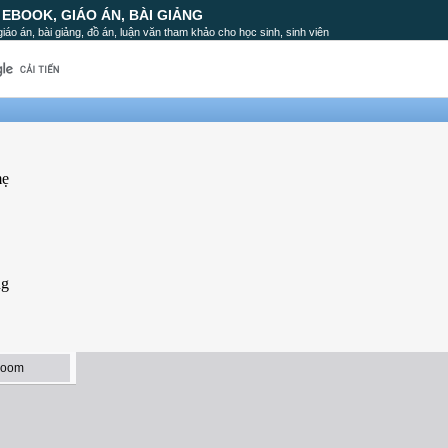
, EBOOK, GIÁO ÁN, BÀI GIẢNG
, giáo án, bài giảng, đồ án, luận văn tham khảo cho học sinh, sinh viên
mẹ
ng