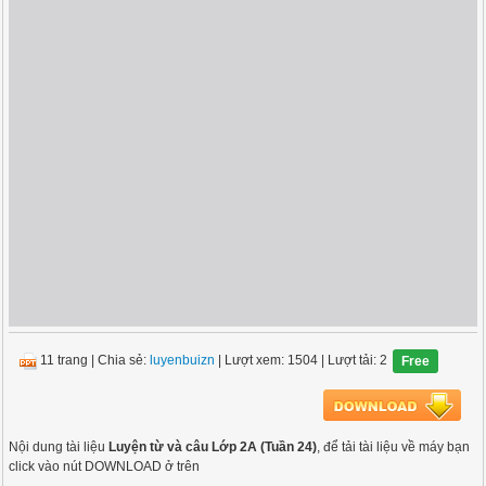
11 trang
|
Chia sẻ:
luyenbuizn
| Lượt xem: 1504
| Lượt tải: 2
Free
Nội dung tài liệu
Luyện từ và câu Lớp 2A (Tuần 24)
, để tải tài liệu về máy bạn
click vào nút DOWNLOAD ở trên