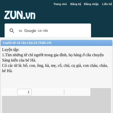
Trang chủ
Đăng ký
Đăng nhập
Liên hệ
Luyện từ và câu Lớp 2A (Tuần 24)
Luyện tập:
1.Tìm những từ chỉ người trong gia đình, họ hàng ở câu chuyện
Sáng kiến của bé Hà.
Có các từ là: bố, con, ông, bà, mẹ, cô, chú, cụ già, con cháu, cháu,
bé Hà.