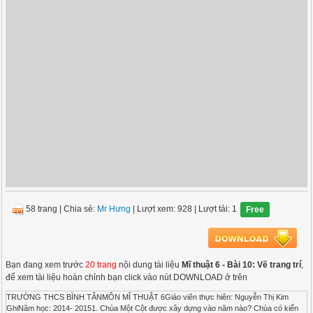
58 trang
|
Chia sẻ:
Mr Hưng
| Lượt xem: 928
| Lượt tải: 1
Free
Bạn đang xem trước
20 trang
nội dung tài liệu
Mĩ thuật 6 - Bài 10: Vẽ trang trí
,
để xem tài liệu hoàn chỉnh bạn click vào nút DOWNLOAD ở trên
TRƯỜNG THCS BÌNH TÂNMÔN MĨ THUẬT 6Giáo viên thực hiên: Nguyễn Thị Kim
GhiNăm học: 2014- 20151. Chùa Một Cột được xây dựng vào năm nào? Chùa có kiến