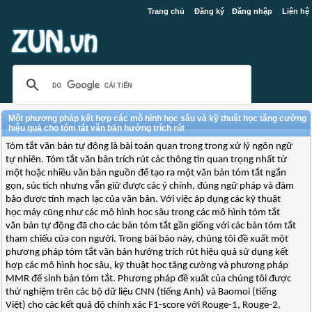
Trang chủ
Đăng ký
Đăng nhập
Liên hệ
Một phương pháp kết hợp các mô hình học sâu và kỹ thuật học tăng cường
hiệu quả cho tóm tắt văn bản hướng trích rút
Tóm tắt văn bản tự động là bài toán quan trọng trong xử lý ngôn ngữ
tự nhiên. Tóm tắt văn bản trích rút các thông tin quan trọng nhất từ
một hoặc nhiều văn bản nguồn để tạo ra một văn bản tóm tắt ngắn
gọn, súc tích nhưng vẫn giữ được các ý chính, đúng ngữ pháp và đảm
bảo được tính mạch lạc của văn bản. Với việc áp dụng các kỹ thuật
học máy cũng như các mô hình học sâu trong các mô hình tóm tắt
văn bản tự động đã cho các bản tóm tắt gần giống với các bản tóm tắt
tham chiếu của con người. Trong bài báo này, chúng tôi đề xuất một
phương pháp tóm tắt văn bản hướng trích rút hiệu quả sử dụng kết
hợp các mô hình học sâu, kỹ thuật học tăng cường và phương pháp
MMR để sinh bản tóm tắt. Phương pháp đề xuất của chúng tôi được
thử nghiệm trên các bộ dữ liệu CNN (tiếng Anh) và Baomoi (tiếng
Việt) cho các kết quả độ chính xác F1-score với Rouge-1, Rouge-2,