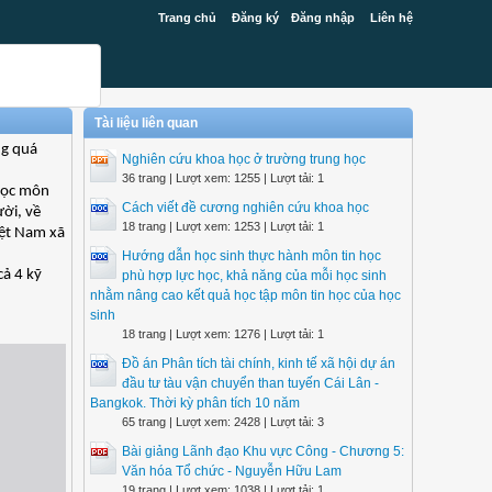
Trang chủ
Đăng ký
Đăng nhập
Liên hệ
Tài liệu liên quan
ng quá
Nghiên cứu khoa học ở trường trung học
36 trang | Lượt xem: 1255 | Lượt tải: 1
 học môn
Cách viết đề cương nghiên cứu khoa học
ười, về
18 trang | Lượt xem: 1253 | Lượt tải: 1
iệt Nam xã
Hướng dẫn học sinh thực hành môn tin học
cả 4 kỹ
phù hợp lực học, khả năng của mỗi học sinh
nhằm nâng cao kết quả học tập môn tin học của học
sinh
18 trang | Lượt xem: 1276 | Lượt tải: 1
Đồ án Phân tích tài chính, kinh tế xã hội dự án
đầu tư tàu vận chuyển than tuyến Cái Lân -
Bangkok. Thời kỳ phân tích 10 năm
65 trang | Lượt xem: 2428 | Lượt tải: 3
Bài giảng Lãnh đạo Khu vực Công - Chương 5:
Văn hóa Tổ chức - Nguyễn Hữu Lam
19 trang | Lượt xem: 1038 | Lượt tải: 1