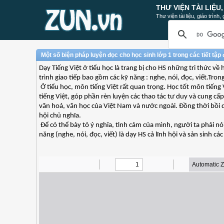
THƯ VIỆN TÀI LIỆU
Thư viện tài liệu, giáo trình
Một số biện pháp luyện đọc cho học sinh lớp 1 trong các tiết tập
Dạy Tiếng Việt ở tiểu học là trang bị cho HS những tri thức về
trình giao tiếp bao gồm các kỹ năng : nghe, nói, đọc, viết.T
Ở tiểu học, môn tiếng Việt rất quan trọng. Học tốt môn tiếng
tiếng Việt, góp phần rèn luyện các thao tác tư duy và cung cấp
văn hoá, văn học của Việt Nam và nước ngoài. Đồng thời bồi 
hội chủ nghĩa.
Để có thể bày tỏ ý nghĩa, tình cảm của mình, người ta phải nói 
năng (nghe, nói, đọc, viết) là dạy HS cả lĩnh hội và sản sinh các