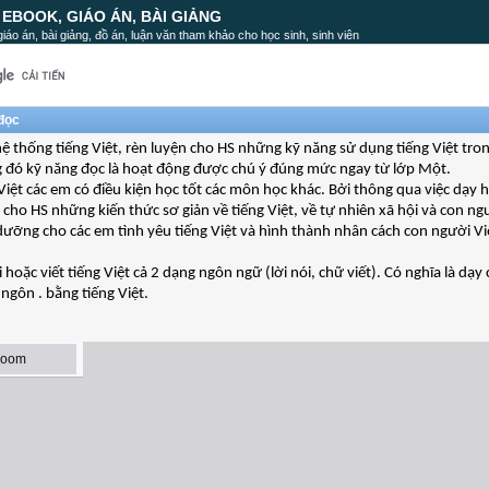
, EBOOK, GIÁO ÁN, BÀI GIẢNG
, giáo án, bài giảng, đồ án, luận văn tham khảo cho học sinh, sinh viên
 đọc
 hệ thống tiếng Việt, rèn luyện cho HS những kỹ năng sử dụng tiếng Việt tro
rong đó kỹ năng đọc là hoạt động được chú ý đúng mức ngay từ lớp Một.
 Việt các em có điều kiện học tốt các môn học khác. Bởi thông qua việc dạy
 cho HS những kiến thức sơ giản về tiếng Việt, về tự nhiên xã hội và con ng
dưỡng cho các em tình yêu tiếng Việt và hình thành nhân cách con người V
hoặc viết tiếng Việt cả 2 dạng ngôn ngữ (lời nói, chữ viết). Có nghĩa là dạy 
 ngôn . bằng tiếng Việt.