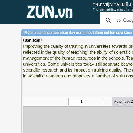
THƯ VIỆN TÀI LIỆU
Thư viện tài liệu, giáo trình
Một số giải pháp góp phần đẩy mạnh hoạt động nghiên cứu khoa h
(Bản scan)
Improving the quality of training in universities towards pro
reflected in the quality of teaching, the ability of scientif
management of the human resources in the schools. Teachi
universities. Some universities today still separate betw
scientific research and its impact on training quality. The
in scientific research and proposes a number of solutions