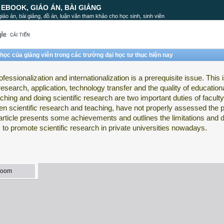
, EBOOK, GIÁO ÁN, BÀI GIẢNG
, giáo án, bài giảng, đồ án, luận văn tham khảo cho học sinh, sinh viên
ọc của giảng viên trong các trường đại học tư thục hiện nay
fessionalization and internationalization is a prerequisite issue. This is
ic research, application, technology transfer and the quality of education
ng and doing scientific research are two important duties of faculty
een scientific research and teaching, have not properly assessed the p
 article presents some achievements and outlines the limitations and di
 to promote scientific research in private universities nowadays.