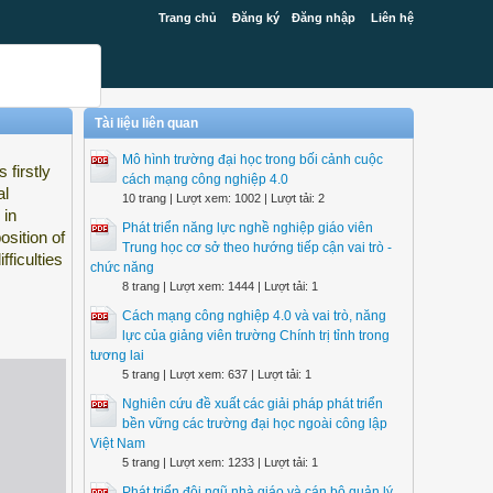
Trang chủ
Đăng ký
Đăng nhập
Liên hệ
Tài liệu liên quan
Mô hình trường đại học trong bối cảnh cuộc
 firstly
cách mạng công nghiệp 4.0
al
10 trang | Lượt xem: 1002 | Lượt tải: 2
 in
Phát triển năng lực nghề nghiệp giáo viên
osition of
Trung học cơ sở theo hướng tiếp cận vai trò -
fficulties
chức năng
8 trang | Lượt xem: 1444 | Lượt tải: 1
Cách mạng công nghiệp 4.0 và vai trò, năng
lực của giảng viên trường Chính trị tỉnh trong
tương lai
5 trang | Lượt xem: 637 | Lượt tải: 1
Nghiên cứu đề xuất các giải pháp phát triển
bền vững các trường đại học ngoài công lập
Việt Nam
5 trang | Lượt xem: 1233 | Lượt tải: 1
Phát triển đội ngũ nhà giáo và cán bộ quản lý