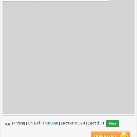
14 trang
|
Chia sẻ:
Thục Anh
| Lượt xem: 670
| Lượt tải: 1
Free