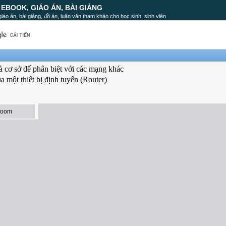
, EBOOK, GIÁO ÁN, BÀI GIẢNG
, giáo án, bài giảng, đồ án, luận văn tham khảo cho học sinh, sinh viên
là cơ sở để phân biệt với các mạng khác
a một thiết bị định tuyến (Router)