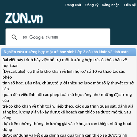
Trang chủ
Đăng ký
Đăng nhập
Liên hệ
Nghiên cứu trường hợp một trẻ học sinh Lớp 2 có khó khăn về tính toán
Bài viết này trình bày việc hỗ trợ một trường hợp trẻ có khó khăn về
học toán
(Dyscalculie), cụ thể là khó khăn về lĩnh hội cơ số 10 và thao tác các
phép
tính số học. Đầu tiên, chúng tôi giới thiệu sơ lược một số lý thuyết cơ sở
liên
quan đến việc lĩnh hội các phép toán số học cũng như những đặc trưng
của
trẻ có khó khăn về tính toán. Tiếp theo, các quá trình quan sát, đánh giá
sàng lọc, lượng giá và xây dựng kế hoạch can thiệp sẽ được mô tả. Sau
cùng,
dựa trên những thông tin lượng giá và kế hoạch can thiệp, những hoạt
động
được sử dụng và kết quả chính của quá trình can thiệp sẽ được trình