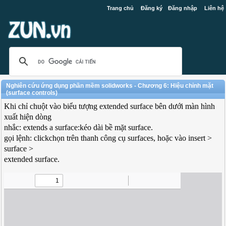
Trang chủ
Đăng ký
Đăng nhập
Liên hệ
Nghiên cứu ứng dụng phần mềm solidworks - Chương 6: Hiệu chỉnh mặt
(surface controls)
Khi chỉ chuột vào biểu tượng extended surface bên dưới màn hình
xuất hiện dòng
nhắc: extends a surface:kéo dài bề mặt surface.
gọi lệnh: clickchọn trên thanh công cụ surfaces, hoặc vào insert >
surface >
extended surface.