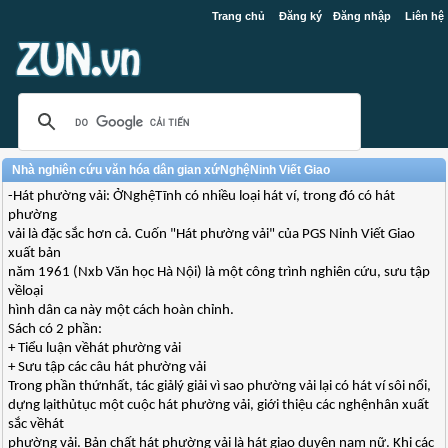
Trang chủ
Đăng ký
Đăng nhập
Liên hệ
Nhà nghiên cứu văn hóa dân gian xứNghệNinh Viết Giao
-Hát phường vải: ỞNghệTĩnh có nhiều loại hát ví, trong đó có hát
phường
vải là đặc sắc hơn cả. Cuốn "Hát phường vải" của PGS Ninh Viết Giao
xuất bản
năm 1961 (Nxb Văn học Hà Nội) là một công trình nghiên cứu, sưu tập
vềloại
hình dân ca này một cách hoàn chỉnh.
Sách có 2 phần:
+ Tiểu luận vềhát phường vải
+ Sưu tập các câu hát phường vải
Trong phần thứnhất, tác giảlý giải vì sao phường vải lại có hát ví sôi nổi,
dựng lạithủtục một cuộc hát phường vải, giới thiệu các nghệnhân xuất
sắc vềhát
phường vải. Bản chất hát phường vải là hát giao duyên nam nữ. Khi các