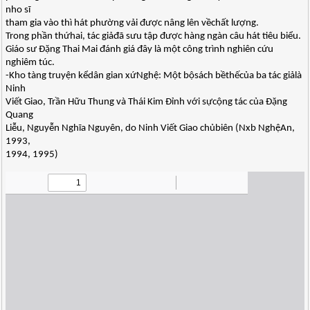
nho sĩ
tham gia vào thì hát phường vải được nâng lên vềchất lượng.
Trong phần thứhai, tác giảđã sưu tập được hàng ngàn câu hát tiêu biểu.
Giáo sư Đặng Thai Mai đánh giá đây là một công trình nghiên cứu
nghiêm túc.
-Kho tàng truyện kểdân gian xứNghệ: Một bộsách bềthếcủa ba tác giảlà
Ninh
Viết Giao, Trần Hữu Thung và Thái Kim Đỉnh với sựcộng tác của Đặng
Quang
Liễu, Nguyễn Nghĩa Nguyên, do Ninh Viết Giao chủbiên (Nxb NghệAn,
1993,
1994, 1995)