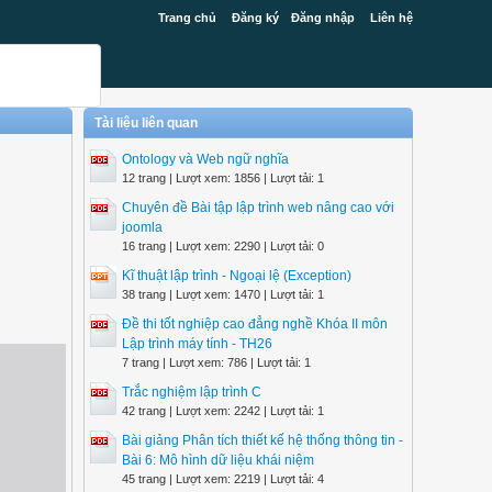
Trang chủ
Đăng ký
Đăng nhập
Liên hệ
Tài liệu liên quan
Ontology và Web ngữ nghĩa
12 trang | Lượt xem: 1856 | Lượt tải: 1
Chuyên đề Bài tập lập trình web nâng cao với
joomla
16 trang | Lượt xem: 2290 | Lượt tải: 0
Kĩ thuật lập trình - Ngoại lệ (Exception)
38 trang | Lượt xem: 1470 | Lượt tải: 1
Đề thi tốt nghiệp cao đẳng nghề Khóa II môn
Lập trình máy tính - TH26
7 trang | Lượt xem: 786 | Lượt tải: 1
Trắc nghiệm lập trình C
42 trang | Lượt xem: 2242 | Lượt tải: 1
Bài giảng Phân tích thiết kế hệ thống thông tin -
Bài 6: Mô hình dữ liệu khái niệm
45 trang | Lượt xem: 2219 | Lượt tải: 4