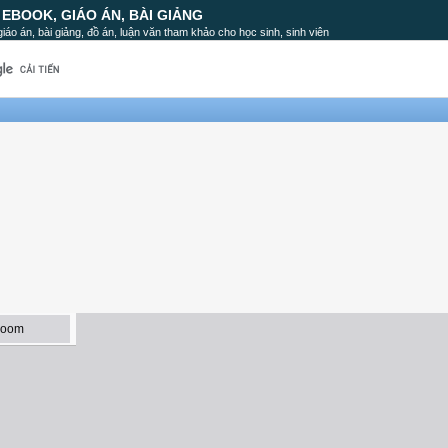
, EBOOK, GIÁO ÁN, BÀI GIẢNG
, giáo án, bài giảng, đồ án, luận văn tham khảo cho học sinh, sinh viên