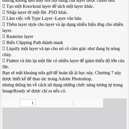
nhưng không làm thay đổi nội dung của layer được chỉnh sửa.
 Tạo một Knockout layer để tách một layer khác.
 Nhập layer từ một file .PSD khác.
 Làm việc với Type Layer -Layer văn bản.
 Thêm layer style cho layer và áp dụng nhiều hiệu ứng cho nhiều
layer.
 Rasterize layer
 Biến Clipping Path thành mask
 Liquify một layer và tạo cho nó có cảm giác như đang bị nóng
chảy.
 Flatten và lưu lại một file có nhiều layer để giảm thiểu độ lớn của
file.
Bạn sẽ mất khoảng nửa giờ để hoàn tất ài học này. Chương 7 này
được thiết kế để thao tác trong Adobe Photoshop,
nhưng thông tin về cách sử dụng những chức năng tương tự trong
ImageReady sẽ được chỉ ra nếu có.