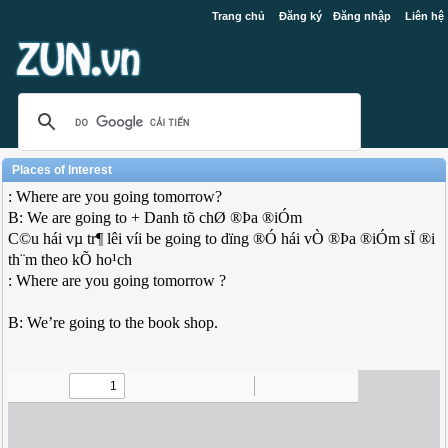
Trang chủ
Đăng ký
Đăng nhập
Liên hệ
Places of Interest
: Where are you going tomorrow?
B: We are going to + Danh tõ chØ ®Þa ®iÓm
C©u hái vµ tr¶ lêi víi be going to dïng ®Ó hái vÒ ®Þa ®iÓm sÏ ®i
th¨m theo kÕ ho¹ch
: Where are you going tomorrow ?
B: We’re going to the book shop.