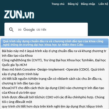
Trang chủ
Đăng ký
Đăng nhập
Liên hệ
Quá trình xây dựng chuẩn đầu ra và chương trình đào tạo của khoa công
nghệ thông tin trường đại học khoa học tự nhiên theo Cdio
Bài báo này mô t ảquá trình xây d ựng chuẩn đầu ra và khung chương tr
ình đào tạo của Khoa
Công nghệthông tin (CNTT), Trư ờng Đại học Khoa học Tựnhiên, Đại học
Quốc gia Tp.HCM
theo mô hình Conceive -Design-Implement -Operate (CDIO). Quá trình
xây d ựng được trình bày
chi tiết bắt nguồn từhiện trạng sẵn có vềdanh sách các chu ẩn đầu ra,
chương tr ình đào tạo của
KhoaCNTT cho đến cách thức áp dụng CDIO vào chương tr ình đào tạo
của Khoa d ựa trên quy
trình được đềxuất bởi tổchức CDIO với các đi ều chỉnhphù hợp. Chúng
tôi c ũng đềxuất một
quy trình chi tiết hơn dựa trên kinh nghi ệm áp dụng thực tếquy trình