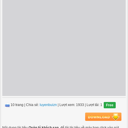
10 trang
|
Chia sẻ:
luyenbuizn
| Lượt xem: 1933
| Lượt tải: 1
Free
Nội dung tài liệu
Quản lý khách sạn
, để tải tài liệu về máy bạn click vào nút