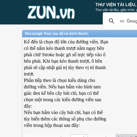
THƯ VIỆN TÀI LIỆU
Thư viện tài liệu, giáo trình
Rectangle Tool, tọa độ và kích thước
Kế đến là chọn độ lớn của đường viền. Bạn
có thể nắm kéo thanh trượt nằm ngay bên
phải chữ Stroke hoặc gõ số trực tiếp vào ô
bên phải. Khi bạn kéo thanh trượt, ô bên
phải sẽ cập nhật giá trị tùy theo vị trí thanh
trượt.
Phần tiếp theo là chọn kiểu dáng cho
đường viền. Nếu bạn bấm vào hình tam
giác đen kế bên cây bút chì, bạn có thể
chọn một trong các kiểu đường viền sau
đây:
Nếu bạn bấm vào cây bút chì, bạn có thể
tùy biến thêm các thông số phụ cho đường
viền trong hộp thoại sau đây: