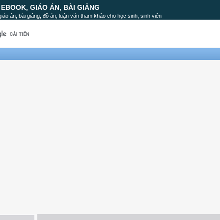
, EBOOK, GIÁO ÁN, BÀI GIẢNG
, giáo án, bài giảng, đồ án, luận văn tham khảo cho học sinh, sinh viên