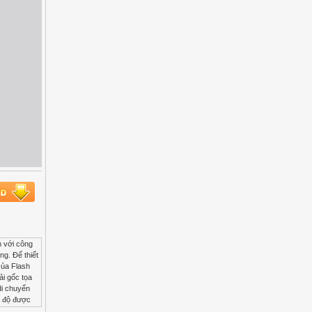
n với công
ng. Để thiết
của Flash
ải gốc tọa
di chuyển
a độ được
so với gốc