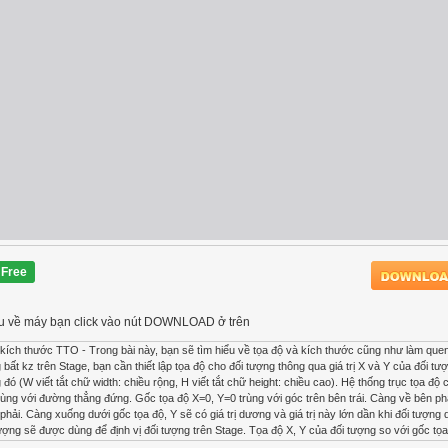
Free
 liệu về máy bạn click vào nút DOWNLOAD ở trên
kích thước TTO - Trong bài này, bạn sẽ tìm hiểu về tọa độ và kích thước cũng như làm que
ất kz trên Stage, bạn cần thiết lập tọa độ cho đối tượng thông qua giá trị X và Y của đối tượ
ó (W viết tắt chữ width: chiều rộng, H viết tắt chữ height: chiều cao). Hệ thống trục tọa độ 
ng với đường thẳng đứng. Gốc tọa độ X=0, Y=0 trùng với góc trên bên trái. Càng về bên ph
 phải. Càng xuống dưới gốc tọa độ, Y sẽ có giá trị dương và giá trị này lớn dần khi đối tượng 
tượng sẽ được dùng để định vị đối tượng trên Stage. Tọa độ X, Y của đối tượng so với gốc tọ
egistration Point sẽ được dùng để định vị đối tượng trên Stage. Tọa độ X, Y của đối tượng 