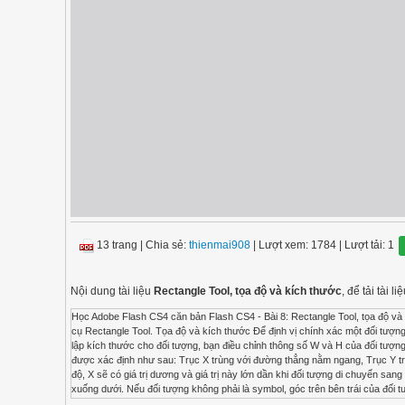
13 trang
|
Chia sẻ:
thienmai908
| Lượt xem: 1784
| Lượt tải: 1
Nội dung tài liệu
Rectangle Tool, tọa độ và kích thước
, để tải tài
Học Adobe Flash CS4 căn bản Flash CS4 - Bài 8: Rectangle Tool, tọa độ và 
cụ Rectangle Tool. Tọa độ và kích thước Để định vị chính xác một đối tượng b
lập kích thước cho đối tượng, bạn điều chỉnh thông số W và H của đối tượng đ
được xác định như sau: Trục X trùng với đường thẳng nằm ngang, Trục Y trù
độ, X sẽ có giá trị dương và giá trị này lớn dần khi đối tượng di chuyển sang
xuống dưới. Nếu đối tượng không phải là symbol, góc trên bên trái của đối 
tính theo điểm này. Học Adobe Flash CS4 căn bản Nếu đối tượng là symbol, R