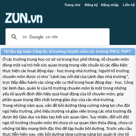
Trang chủ
Đăng ký
Đăng nhập
Liên hệ
Tài liệu tập huấn Công tác tổ trưởng chuyên môn các trường THCS, THPT
Ở các trường trung học cơ sở và trung học phổ thông, tổ chuyên môn
đóng một vai trò hết sức quan trọng trong việc chuẩn bị các điều kiện
thực hiện các hoạt động dạy - học trong nhà trường. Người tổ trưởng
chuyên môn được ví như “cánh tay nối dài của Lãnh đạo nhà trường”,
trực tiếp điều hành các công việc cụ thể trong hoạt động dạy - học. Công
tác lãnh đạo, quản lý của tổ trưởng chuyên môn là một trong những
yếu tố quyết định đến hiệu quả hoạt động của tổ chuyên môn, góp
phần quan trọng đến chất lượng giáo dục của các nhà trường.
Trong những năm qua, vấn đề bồi dưỡng tăng cường năng lực cho đội
ngũ hiệu trưởng, phó hiệu trưởng và giáo viên trong các nhà trường đã
được Bộ Giáo dục và Đào tạo hết sức quan tâm. Tuy nhiên, đối với đội
ngũ tổ trưởng chuyên môn thì chưa có sự quan tâm thỏa đáng, chưa có
những tài liệu mang tính đặc thù để tập huấn bồi dưỡng. Trước yêu cầu
thực tiễn hiện nay, việc bồi dưỡng tăng cường năng lực quản lý cho tổ