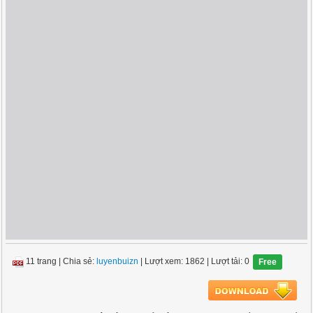
11 trang
|
Chia sẻ:
luyenbuizn
| Lượt xem: 1862
| Lượt tải: 0
Free