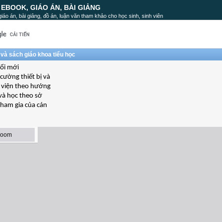
, EBOOK, GIÁO ÁN, BÀI GIẢNG
, giáo án, bài giảng, đồ án, luận văn tham khảo cho học sinh, sinh viên
và sách giáo khoa tiểu học
ổi mới
cường thiết bị và
hư viện theo hướng
và học theo sở
tham gia của cán