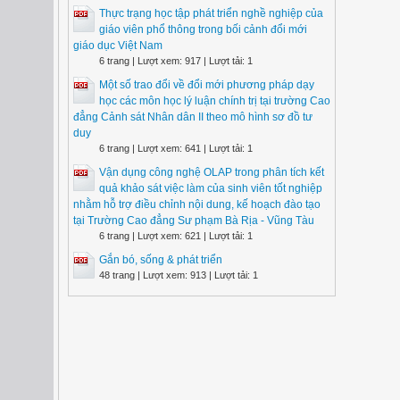
Thực trạng học tập phát triển nghề nghiệp của
giáo viên phổ thông trong bối cảnh đổi mới
giáo dục Việt Nam
6 trang | Lượt xem: 917 | Lượt tải: 1
Một số trao đổi về đổi mới phương pháp dạy
học các môn học lý luận chính trị tại trường Cao
đẳng Cảnh sát Nhân dân II theo mô hình sơ đồ tư
duy
6 trang | Lượt xem: 641 | Lượt tải: 1
Vận dụng công nghệ OLAP trong phân tích kết
quả khảo sát việc làm của sinh viên tốt nghiệp
nhằm hỗ trợ điều chỉnh nội dung, kế hoạch đào tạo
tại Trường Cao đẳng Sư phạm Bà Rịa - Vũng Tàu
6 trang | Lượt xem: 621 | Lượt tải: 1
Gắn bó, sống & phát triển
48 trang | Lượt xem: 913 | Lượt tải: 1