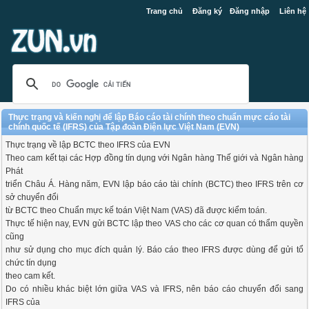
Trang chủ
Đăng ký
Đăng nhập
Liên hệ
Thực trạng và kiến nghị để lập Báo cáo tài chính theo chuẩn mực cáo tài
chính quốc tế (IFRS) của Tập đoàn Điện lực Việt Nam (EVN)
Thực trạng về lập BCTC theo IFRS của EVN
Theo cam kết tại các Hợp đồng tín dụng với Ngân hàng Thế giới và Ngân hàng
Phát
triển Châu Á. Hàng năm, EVN lập báo cáo tài chính (BCTC) theo IFRS trên cơ
sở chuyển đổi
từ BCTC theo Chuẩn mực kế toán Việt Nam (VAS) đã được kiểm toán.
Thực tế hiện nay, EVN gửi BCTC lập theo VAS cho các cơ quan có thẩm quyền
cũng
như sử dụng cho mục đích quản lý. Báo cáo theo IFRS được dùng để gửi tổ
chức tín dụng
theo cam kết.
Do có nhiều khác biệt lớn giữa VAS và IFRS, nên báo cáo chuyển đổi sang
IFRS của